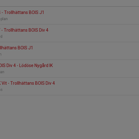
S - Trollhättans BOIS J1
B-plan
 - Trollhättans BOIS Div 4
rd
ollhättans BOIS J1
an
OIS Div 4 - Lödöse Nygård IK
lan
 Vit - Trollhättans BOIS Div 4
räs