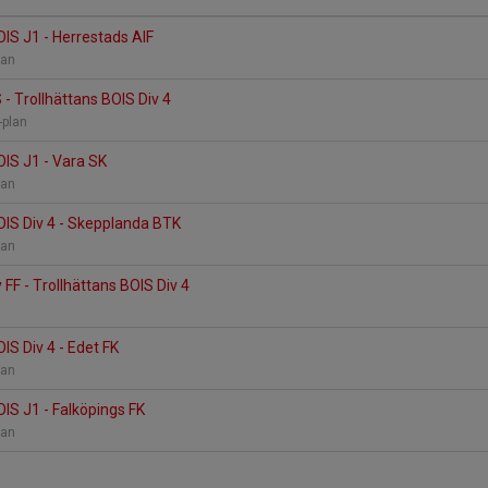
OIS J1 - Herrestads AIF
lan
 - Trollhättans BOIS Div 4
B-plan
OIS J1 - Vara SK
lan
OIS Div 4 - Skepplanda BTK
lan
 FF - Trollhättans BOIS Div 4
IS Div 4 - Edet FK
lan
OIS J1 - Falköpings FK
lan