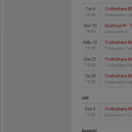
Tor 4
Trollhättans B
19:30
Torsbovallen C-p
Ons 10
Skultorps IF - 
19:00
Orkanvallen A
Mån 15
Trollhättans B
19:30
Torsbovallen C-p
Sön 21
Trollhättans BO
19:00
Torsbovallen C-p
Tis 23
Trollhättans B
19:30
Torsbovallen C-p
Juli
Sön 5
Trollhättans F
17:00
Stavrelunds IP A
Augusti