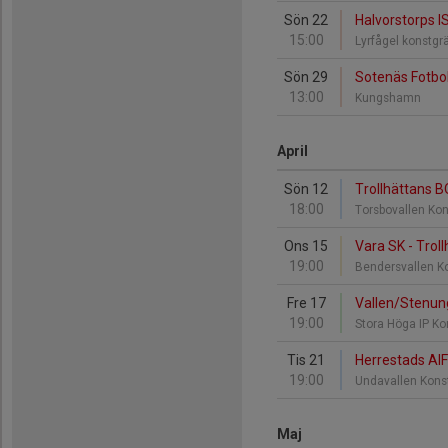
Sön 22
Halvorstorps I
15:00
Lyrfågel konstg
Sön 29
Sotenäs Fotbol
13:00
Kungshamn
April
Sön 12
Trollhättans B
18:00
Torsbovallen Ko
Ons 15
Vara SK - Trol
19:00
Bendersvallen K
Fre 17
Vallen/Stenung
19:00
Stora Höga IP K
Tis 21
Herrestads AIF
19:00
Undavallen Kons
Maj