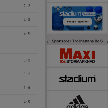
2
-
2
2
-
2
2
-
0
Sponsorer Trollhättans BoIS
3
-
2
3
-
2
1
-
6
2
-
0