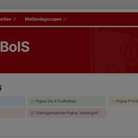
bollen
Mellandagscupen
 BoIS
6
Pojkar Div 4 Trollhättan
Pojkar P19 
Träningsmatcher Pojkar, Västergötland