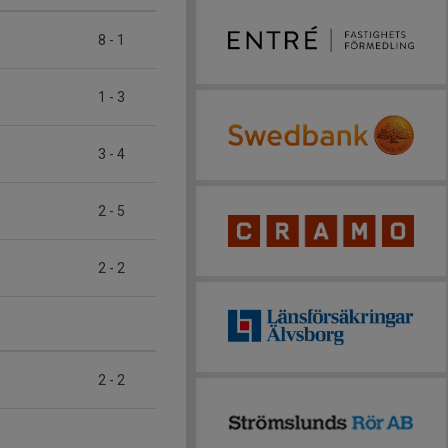
8
-
1
1
-
3
3
-
4
2
-
5
2
-
2
2
-
2