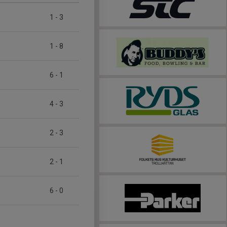
1
-
3
1
-
8
6
-
1
4
-
3
2
-
3
2
-
1
6
-
0