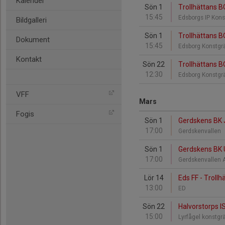
Kalender
Sön 1
Trollhättans B
15:45
Edsborgs IP Kon
Bildgalleri
Sön 1
Trollhättans B
Dokument
15:45
Edsborg Konstgr
Kontakt
Sön 22
Trollhättans B
12:30
Edsborg Konstgr
VFF
Mars
Fogis
Sön 1
Gerdskens BK J
17:00
Gerdskenvallen
Sön 1
Gerdskens BK U
17:00
Gerdskenvallen 
Lör 14
Eds FF - Troll
13:00
ED
Sön 22
Halvorstorps IS
15:00
Lyrfågel konstg