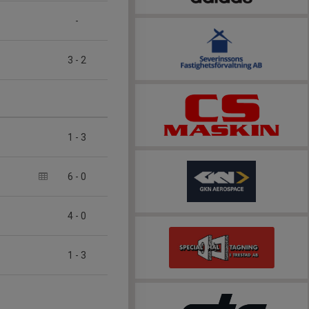
-
3
-
2
1
-
3
6
-
0
4
-
0
1
-
3