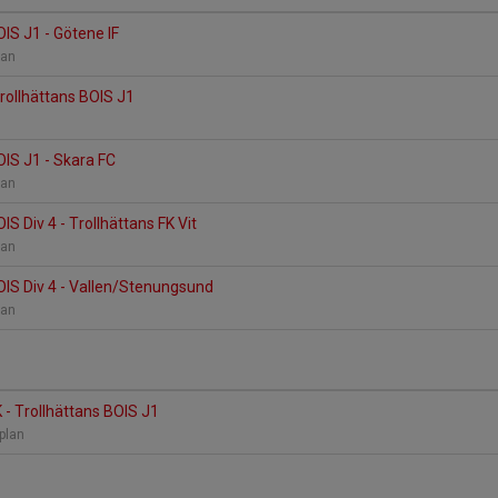
OIS J1 - Götene IF
lan
Trollhättans BOIS J1
OIS J1 - Skara FC
lan
IS Div 4 - Trollhättans FK Vit
lan
OIS Div 4 - Vallen/Stenungsund
lan
K - Trollhättans BOIS J1
-plan