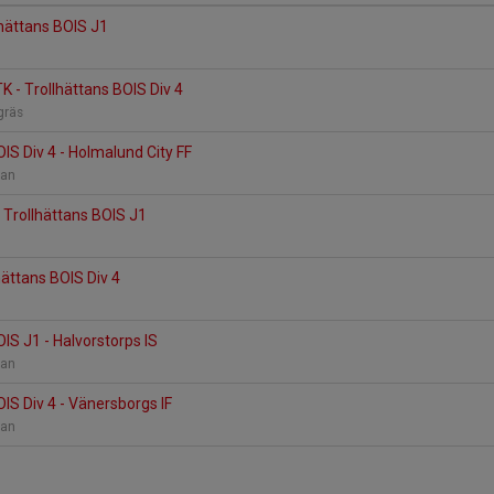
lhättans BOIS J1
n
 - Trollhättans BOIS Div 4
tgräs
OIS Div 4 - Holmalund City FF
lan
- Trollhättans BOIS J1
hättans BOIS Div 4
OIS J1 - Halvorstorps IS
lan
OIS Div 4 - Vänersborgs IF
lan