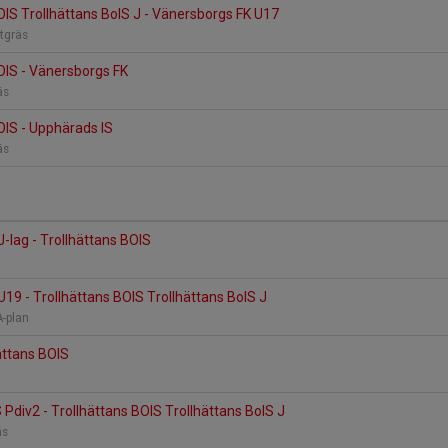
OIS Trollhättans BoIS J - Vänersborgs FK U17
stgräs
OIS - Vänersborgs FK
äs
OIS - Upphärads IS
äs
-lag - Trollhättans BOIS
19 - Trollhättans BOIS Trollhättans BoIS J
A-plan
hättans BOIS
 Pdiv2 - Trollhättans BOIS Trollhättans BoIS J
räs