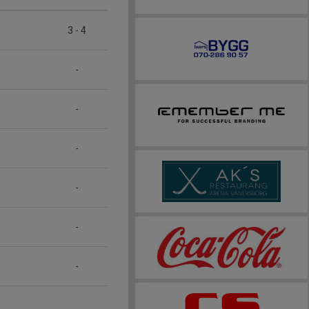
3
-
4
-
-
-
-
-
-