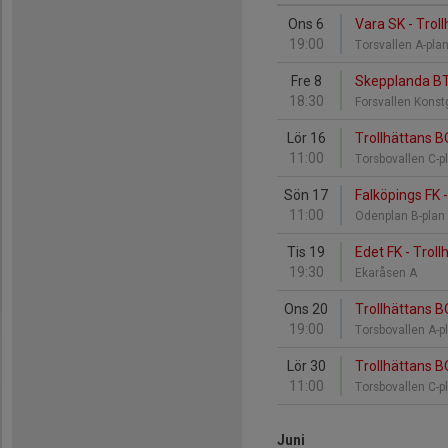
Ons 6
Vara SK - Trol
19:00
Torsvallen A-pla
Fre 8
Skepplanda BTK
18:30
Forsvallen Kons
Lör 16
Trollhättans B
11:00
Torsbovallen C-p
Sön 17
Falköpings FK 
11:00
Odenplan B-plan
Tis 19
Edet FK - Troll
19:30
Ekaråsen A
Ons 20
Trollhättans B
19:00
Torsbovallen A-p
Lör 30
Trollhättans B
11:00
Torsbovallen C-p
Juni