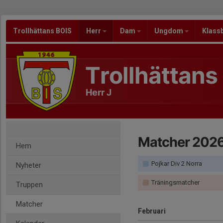
Trollhättans BOIS
Herr
Dam
Ungdom
Klass
Trollhättans
Herr J
Matcher 202
Hem
Pojkar Div 2 Norra
Nyheter
Träningsmatcher
Truppen
Matcher
Februari