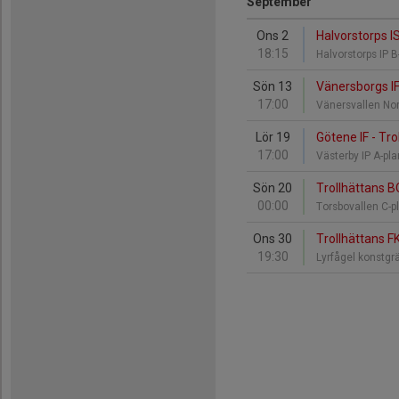
September
Ons 2
Halvorstorps I
18:15
Halvorstorps IP 
Sön 13
Vänersborgs IF
17:00
Vänersvallen No
Lör 19
Götene IF - Tr
17:00
Västerby IP A-pl
Sön 20
Trollhättans B
00:00
Torsbovallen C-p
Ons 30
Trollhättans FK
19:30
Lyrfågel konstg