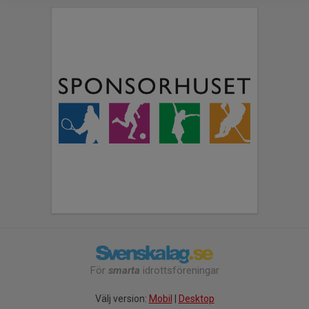
För
smarta
idrottsföreningar
Välj version:
Mobil
|
Desktop