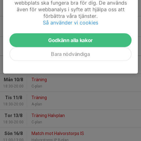
webbplats ska fungera bra för dig. De används
Matchen mot Sotenäs framflyttad
även för webbanalys i syfte att hjälpa oss att
4 mar, 15:23
0
förbättra våra tjänster.
Så använder vi cookies
Inställt
13 feb, 17:14
0
Godkänn alla kakor
Kommande aktiviteter
Bara nödvändiga
Tor 6/8
Match mot Herrestads AIF
19:00-21:00
Torsbovallen C-plan
Mån 10/8
Träning
18:30-20:00
C-plan
Tis 11/8
Träning
18:30-20:00
A-plan
Tor 13/8
Träning Halvplan
18:30-20:00
C-plan
Sön 16/8
Match mot Halvorstorps IS
11:00-13:00
Halvorstorps IP B-plan