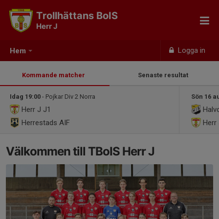
Trollhättans BoIS
Herr J
Logga in
Hem
Kommande matcher
Senaste resultat
Idag 19:00
- Pojkar Div 2 Norra
Sön 16 a
Herr J
J1
Halvo
Herrestads AIF
Herr
Välkommen till TBoIS Herr J