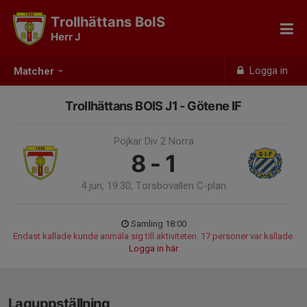
Trollhättans BoIS
Herr J
Logga in
Matcher
Trollhättans BOIS J1 - Götene IF
Pojkar Div 2 Norra
8 - 1
4 jun, 19:30, Torsbovallen C-plan
Samling 18:00
Endast kallade kunde anmäla sig till aktiviteten. 17 personer var kallade.
Logga in här
Laguppställning