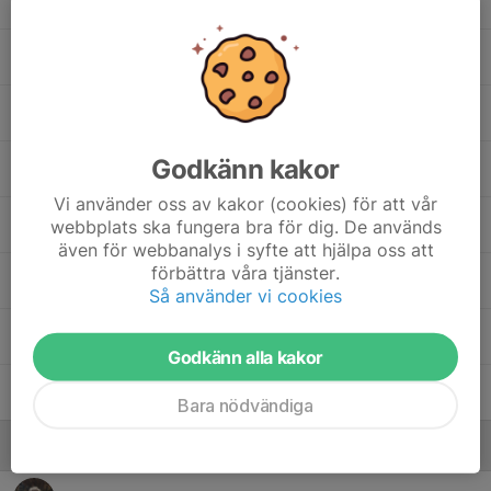
20. Johan Lenhoff
21. Eduard Halimaj
23. Albin Dahlgren
Godkänn kakor
24. Oskar Enerstedt
Vi använder oss av kakor (cookies) för att vår
25. Arvid Planting
webbplats ska fungera bra för dig. De används
även för webbanalys i syfte att hjälpa oss att
förbättra våra tjänster.
27. Oskar Freiholtz
Så använder vi cookies
75. Sixten Sandblom
Godkänn alla kakor
Ville Billfeldt
Bara nödvändiga
Ledare