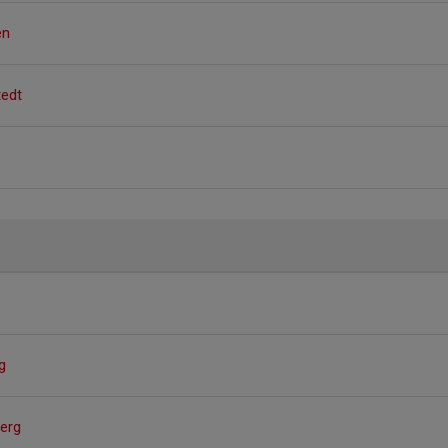
en
tedt
g
erg