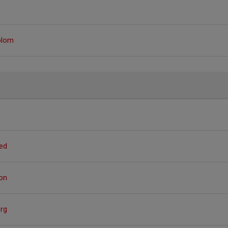
blom
ed
on
rg