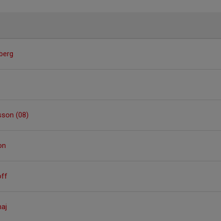
berg
sson (08)
on
off
maj