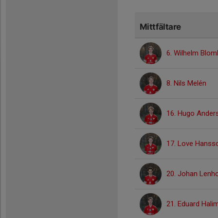
Mittfältare
6. Wilhelm Blom
8. Nils Melén
16. Hugo Ander
17. Love Hanss
20. Johan Lenh
21. Eduard Hali