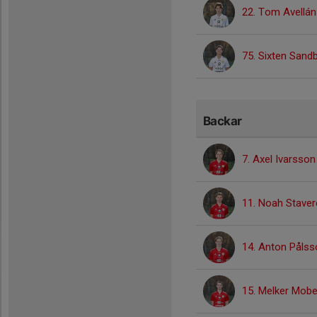
22. Tom Avellán
75. Sixten Sand
Backar
7. Axel Ivarsson
11. Noah Staver
14. Anton Pålss
15. Melker Mobe