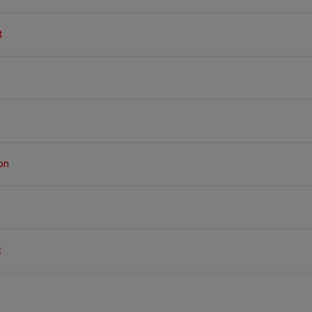
t
on
t