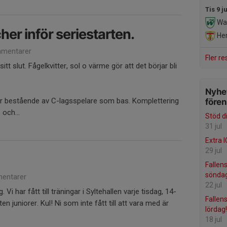
Tis 9 j
War
er inför seriestarten.
Her
mentarer
Fler re
tt slut. Fågelkvitter, sol o värme gör att det börjar bli
Nyhet
år bestående av C-lagsspelare som bas. Komplettering
före
och...
Stöd d
31 jul
Extra 
29 jul
Fallen
söndag
entarer
22 jul
 Vi har fått till träningar i Syltehallen varje tisdag, 14-
Fallen
en juniorer. Kul! Ni som inte fått till att vara med är
lördag!
18 jul