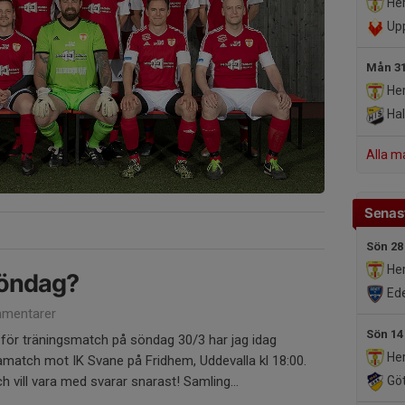
Her
Upp
Mån 31
Her
Hal
Alla m
Senast
Sön 28
Her
söndag?
Ede
mentarer
Sön 14
 för träningsmatch på söndag 30/3 har jag idag
Her
amatch mot IK Svane på Fridhem, Uddevalla kl 18:00.
Göt
ch vill vara med svarar snarast! Samling...