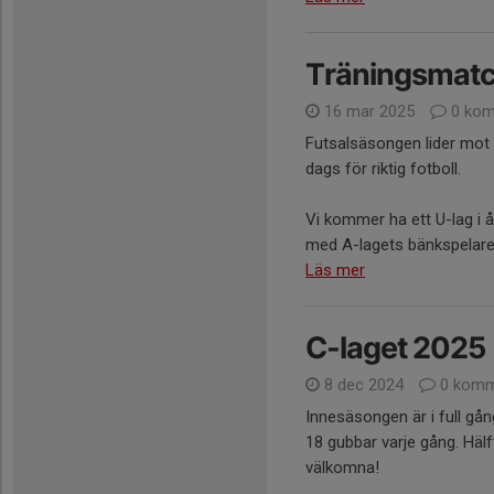
Träningsmatch
16 mar 2025
0 kom
Futsalsäsongen lider mot si
dags för riktig fotboll.
Vi kommer ha ett U-lag i 
med A-lagets bänkspelare 
Läs mer
C-laget 2025
8 dec 2024
0 komm
Innesäsongen är i full gång.
18 gubbar varje gång. Hälft
välkomna!