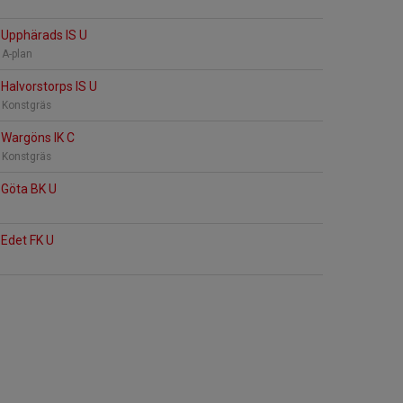
Upphärads IS U
 A-plan
Halvorstorps IS U
 Konstgräs
Wargöns IK C
 Konstgräs
Göta BK U
Edet FK U