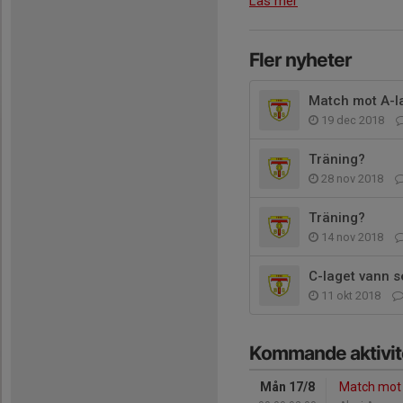
Läs mer
Fler nyheter
Match mot A-l
19 dec 2018
Träning?
28 nov 2018
Träning?
14 nov 2018
C-laget vann se
11 okt 2018
Kommande aktivit
Mån 17/8
Match mot 