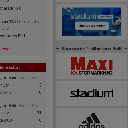
r Utv
härads IS U
 aug 19:30
| Herrar, Utveckling B Trollhättan
r Utv
vorstorps IS U
Sponsorer Trollhättans BoIS
atcher
e resultat
 jun 19:00
| Herrar, Utveckling B Trollhättan
r Utv
3
t FK U
0
 jun 19:00
| Herrar, Utveckling B Trollhättan
r Utv
11
a BK U
0