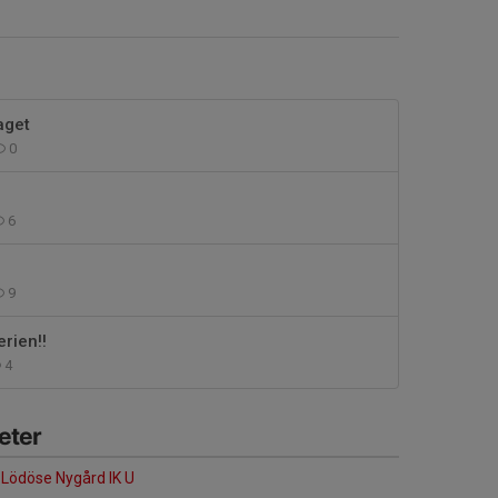
aget
0
6
9
rien!!
4
eter
Lödöse Nygård IK U