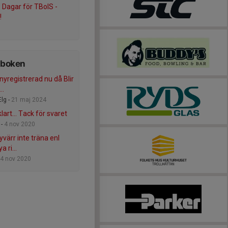
s Dagar för TBoIS -
!
tboken
nyregistrerad nu då Blir
..
Elg -
21 maj 2024
lart... Tack för svaret
 -
4 nov 2020
tyvärr inte träna enl
a ri...
4 nov 2020