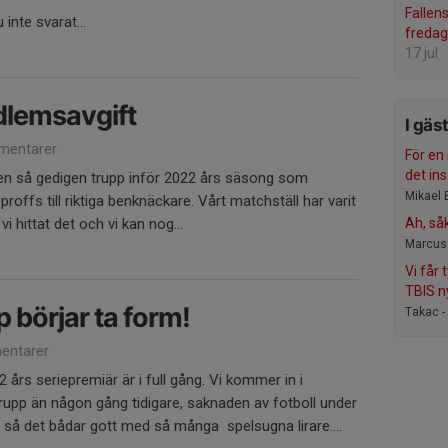
Fallen
inte svarat...
fredag
17 jul
dlemsavgift
I gäs
mentarer
För en 
det ins.
op en så gedigen trupp inför 2022 års säsong som
Mikael 
 proffs till riktiga benknäckare. Vårt matchställ har varit
vi hittat det och vi kan nog...
Ah, såk
Marcus
Vi får 
TBIS ny
 börjar ta form!
Takac -
entarer
 års seriepremiär är i full gång. Vi kommer in i
upp än någon gång tidigare, saknaden av fotboll under
 så det bådar gott med så många spelsugna lirare....