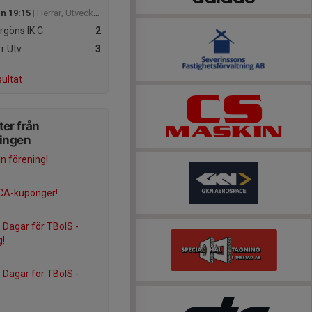
un 19:15
| Herrar, Utveckling B Trollhättan
göns IK C
2
r Utv
3
sultat
er från
ningen
in förening!
ICA-kuponger!
s Dagar för TBoIS -
!
s Dagar för TBoIS -