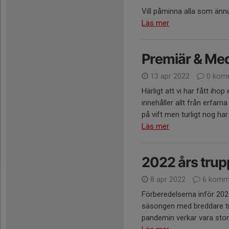
Vill påminna alla som ännu 
Läs mer
Premiär & Me
13 apr 2022
0 kom
Härligt att vi har fått ih
innehåller allt från erfarna
på vift men turligt nog har 
Läs mer
2022 års trupp
8 apr 2022
6 komm
Förberedelserna inför 2022
säsongen med breddare tr
pandemin verkar vara stor