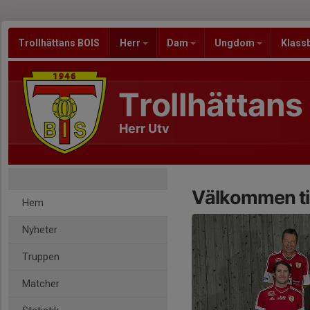
Trollhättans BOIS
Herr
Dam
Ungdom
Klass
Trollhättans
Herr Utv
Välkommen til
Hem
Nyheter
Truppen
Matcher