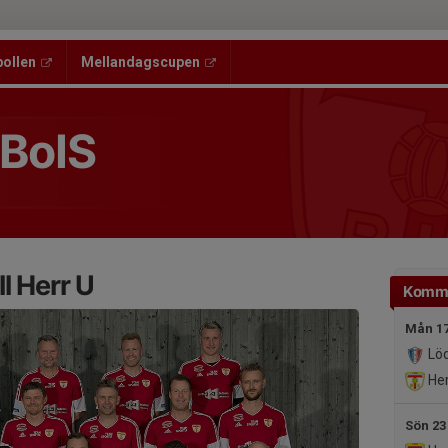
bollen
Mellandagscupen
 BoIS
l Herr U
Komm
Mån 17
Löd
Her
Sön 23