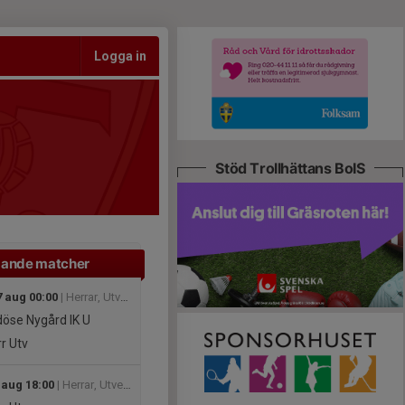
Logga in
Stöd Trollhättans BoIS
ande matcher
 aug 00:00
| Herrar, Utveckling B Trollhättan
öse Nygård IK U
r Utv
 aug 18:00
| Herrar, Utveckling B Trollhättan