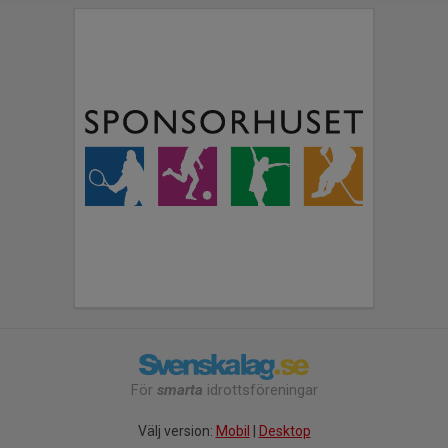
För
smarta
idrottsföreningar
Välj version:
Mobil
|
Desktop