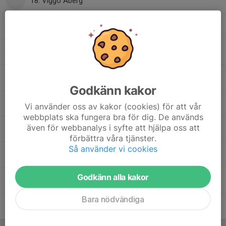
18. Viggo Åberg
24. Oskar Enerstedt
26. Theo Frendberg
27. Oskar Freiholtz
Godkänn kakor
Måns Forsberg
, U-truppen
Vi använder oss av kakor (cookies) för att vår
webbplats ska fungera bra för dig. De används
även för webbanalys i syfte att hjälpa oss att
Oscar Jansson
förbättra våra tjänster.
Så använder vi cookies
Tristan Kristiansen
, U-truppen
Godkänn alla kakor
Lukas Vennberg
Bara nödvändiga
Atreyo Wilson
, U-truppen