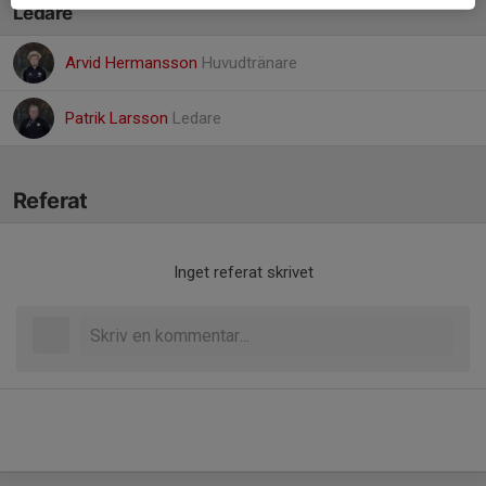
Ledare
Arvid Hermansson
Huvudtränare
Patrik Larsson
Ledare
Referat
Inget referat skrivet