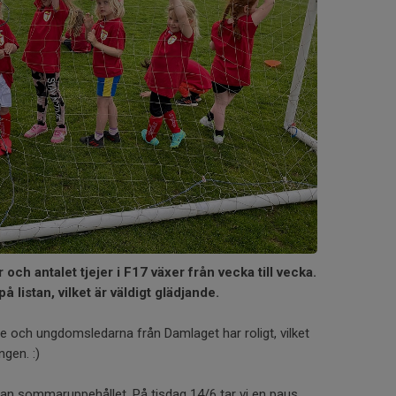
r och antalet tjejer i F17 växer från vecka till vecka.
på listan, vilket är väldigt glädjande.
re och ungdomsledarna från Damlaget har roligt, vilket
ngen. :)
innan sommaruppehållet. På tisdag 14/6 tar vi en paus