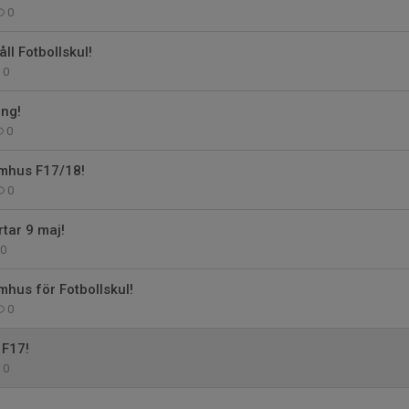
0
l Fotbollskul!
0
ing!
0
omhus F17/18!
0
rtar 9 maj!
0
mhus för Fotbollskul!
0
 F17!
0