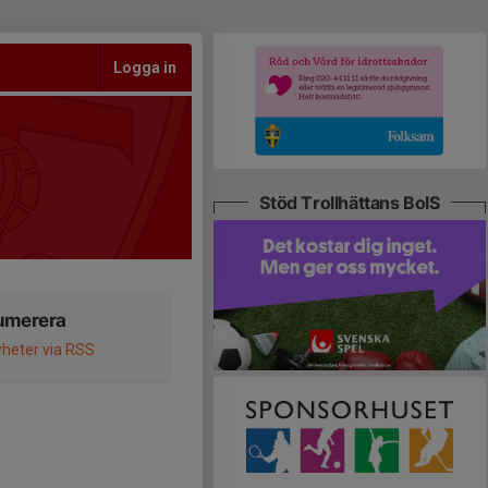
Logga in
Stöd Trollhättans BoIS
umerera
heter via RSS