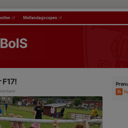
bollen
Mellandagscupen
 BoIS
r F17!
Pren
entarer
Ny