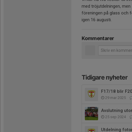
med tröjutdelningen, men ä
föreningen på glass och fe
igen 16 augusti.
Kommentarer
Tidigare nyheter
F17/18 blir F2
29 mar 2025
Avslutning ut
25 sep 2024
Utdelning foton