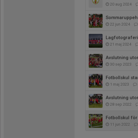
20 aug 2024
Sommaruppehål
22 jun 2024
Lagfotografer
21 maj 2024
Avslutning ut
30 sep 2023
Fotbollskul sta
1 maj 2023
Avslutning uto
28 sep 2022
Fotbollskul för
11 jun 2022