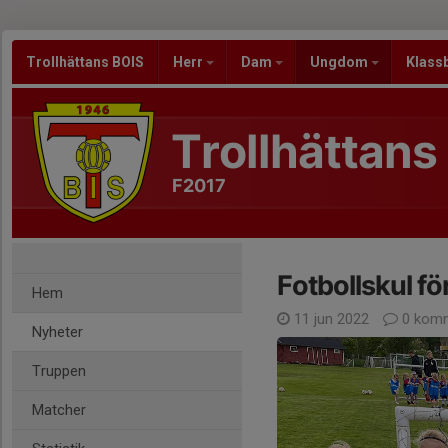
Trollhättans BOIS
Herr
Dam
Ungdom
Klass
Trollhättans
F2017
Fotbollskul fö
Hem
11 jun 2022
0 komm
Nyheter
Truppen
Matcher