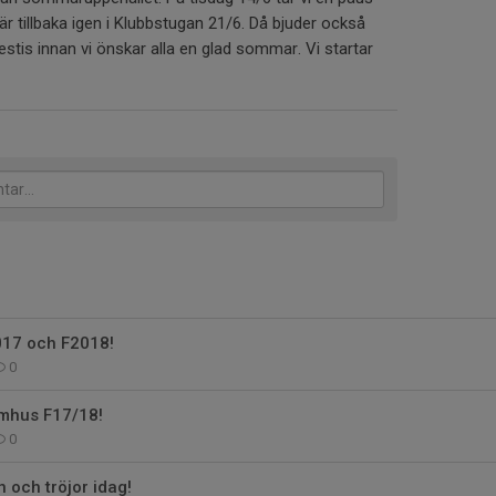
r tillbaka igen i Klubbstugan 21/6. Då bjuder också
stis innan vi önskar alla en glad sommar. Vi startar
017 och F2018!
0
omhus F17/18!
0
 och tröjor idag!