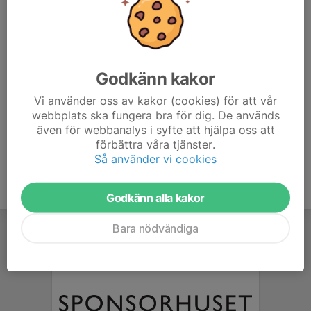
Bilgin Aliosman
Tränare
070-961 55 56
bilgin.aliosman@hotmail.com
Godkänn kakor
Oscar Johansson
Tränare
Vi använder oss av kakor (cookies) för att vår
webbplats ska fungera bra för dig. De används
076-890 28 19
även för webbanalys i syfte att hjälpa oss att
oscarjohansson0708@gmail.com
förbättra våra tjänster.
Så använder vi cookies
Godkänn alla kakor
Bara nödvändiga