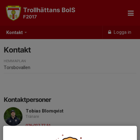
Trollhättans BoIS
F2017
Logga in
Kontakt
Kontakt
HEMMAPLAN
Torsbovallen
Kontaktpersoner
Tobias Blomqvist
Tränare
076-027 77 51
tobiasblomqvistb@hotmail.com