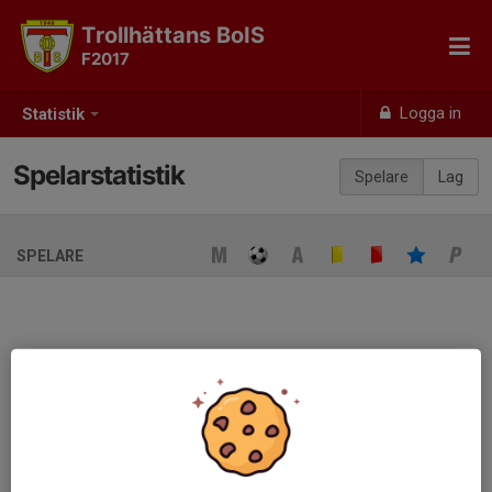
Trollhättans BoIS
F2017
Logga in
Statistik
Spelarstatistik
Spelare
Lag
SPELARE
Ingen spelarstatistik sparad
När ni fyller i uppställning på respektive match visas statistiken
automatiskt på denna sida