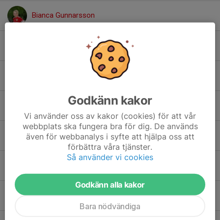
Bianca Gunnarsson
Charlie Bengtsson-Kabranian
Ellie Ebefors
Godkänn kakor
Elsa Jacobsson
Vi använder oss av kakor (cookies) för att vår
webbplats ska fungera bra för dig. De används
Emma Everitt
även för webbanalys i syfte att hjälpa oss att
förbättra våra tjänster.
Så använder vi cookies
Ester Slätteräng
Godkänn alla kakor
Julie Erixon
Bara nödvändiga