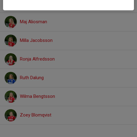
Linnea Glad
Maj Aliosman
Milla Jacobsson
Ronja Alfredsson
Ruth Dalung
Wilma Bengtsson
Zoey Blomqvist