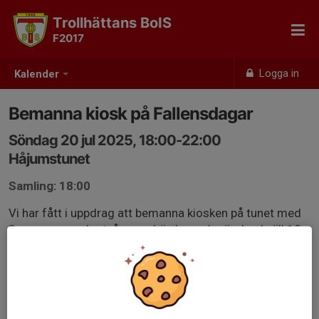
Trollhättans BoIS
F2017
Logga in
Kalender
Bemanna kiosk på Fallensdagar
Söndag 20 jul 2025, 18:00-22:00
Håjumstunet
Samling: 18:00
Vi har fått i uppdrag att bemanna kiosken på tunet med
3 personer under två pass. Lördag och söndag kväll 18-
22. Tacksam om några har möjlighet att ställa upp.