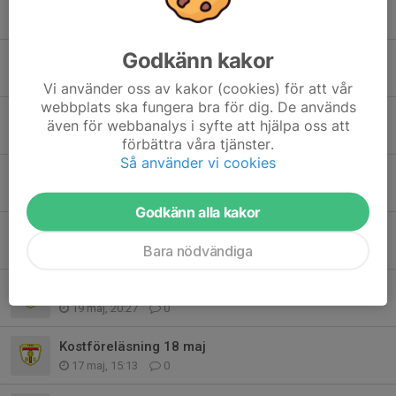
Eskilscupen
31 jul, 16:24
2
Godkänn kakor
Eskilscupen
19 jul, 20:45
0
Vi använder oss av kakor (cookies) för att vår
webbplats ska fungera bra för dig. De används
Träning Juli
även för webbanalys i syfte att hjälpa oss att
28 jun, 22:01
0
förbättra våra tjänster.
Så använder vi cookies
Träning som vanligt idag, torsdag 11/6
11 jun, 14:24
0
Godkänn alla kakor
Engagemangsansvar
Bara nödvändiga
31 maj, 20:01
0
Fotografering onsdag
19 maj, 20:27
0
Kostföreläsning 18 maj
17 maj, 15:13
0