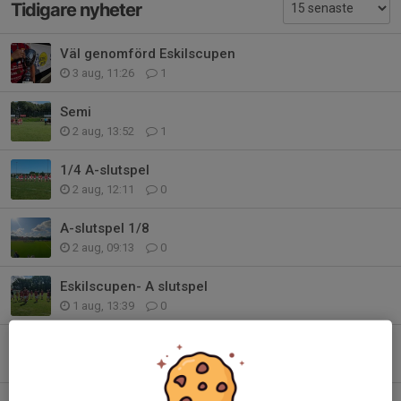
Tidigare nyheter
Väl genomförd Eskilscupen
3 aug, 11:26
1
Semi
2 aug, 13:52
1
1/4 A-slutspel
2 aug, 12:11
0
A-slutspel 1/8
2 aug, 09:13
0
Eskilscupen- A slutspel
1 aug, 13:39
0
Eskilscupen
31 jul, 19:30
0