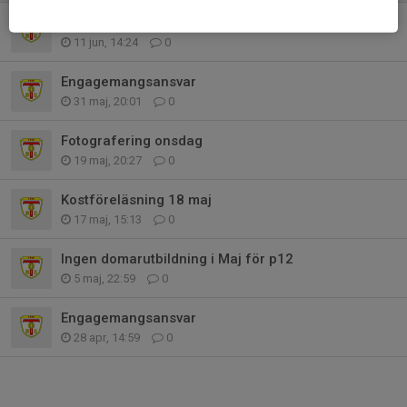
Träning som vanligt idag, torsdag 11/6
11 jun, 14:24
0
Engagemangsansvar
31 maj, 20:01
0
Fotografering onsdag
19 maj, 20:27
0
Kostföreläsning 18 maj
17 maj, 15:13
0
Ingen domarutbildning i Maj för p12
5 maj, 22:59
0
Engagemangsansvar
28 apr, 14:59
0