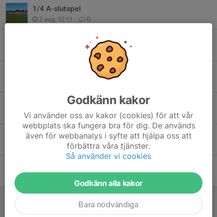
1/4 A-slutspel
2 aug, 12:11
0
A-slutspel 1/8
2 aug, 09:13
0
Eskilscupen- A slutspel
1 aug, 13:39
0
Godkänn kakor
Eskilscupen
31 jul, 19:30
0
Vi använder oss av kakor (cookies) för att vår
webbplats ska fungera bra för dig. De används
Eskilscupen
även för webbanalys i syfte att hjälpa oss att
förbättra våra tjänster.
31 jul, 16:24
2
Så använder vi cookies
Eskilscupen
19 jul, 20:45
0
Godkänn alla kakor
Träning Juli
Bara nödvändiga
28 jun, 22:01
0