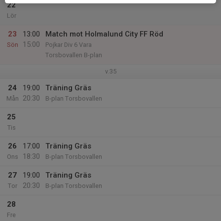
22
Lör
23
13:00
Match mot Holmalund City FF Röd
15:00
Sön
Pojkar Div 6 Vara
Torsbovallen B-plan
v.35
24
19:00
Träning Gräs
20:30
Mån
B-plan Torsbovallen
25
Tis
26
17:00
Träning Gräs
18:30
Ons
B-plan Torsbovallen
27
19:00
Träning Gräs
20:30
Tor
B-plan Torsbovallen
28
Fre