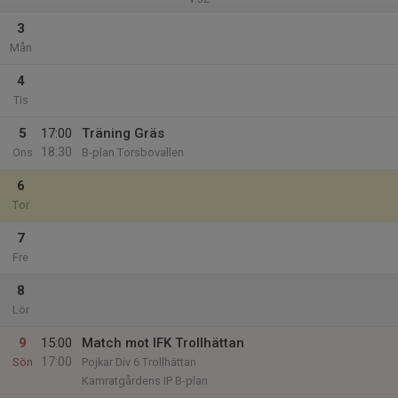
3
Mån
4
Tis
5
17:00
Träning Gräs
18:30
Ons
B-plan Torsbovallen
6
Tor
7
Fre
8
Lör
9
15:00
Match mot IFK Trollhättan
17:00
Sön
Pojkar Div 6 Trollhättan
Kamratgårdens IP B-plan