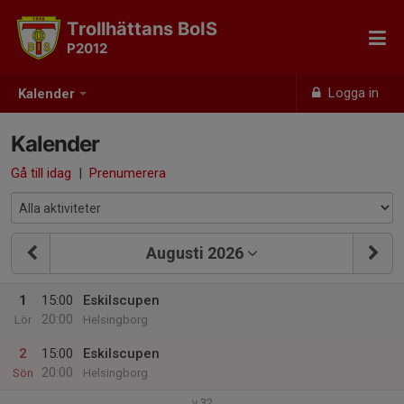
Trollhättans BoIS
P2012
Logga in
Kalender
Kalender
Gå till idag
|
Prenumerera
Augusti 2026
1
15:00
Eskilscupen
20:00
Lör
Helsingborg
2
15:00
Eskilscupen
20:00
Sön
Helsingborg
v.32