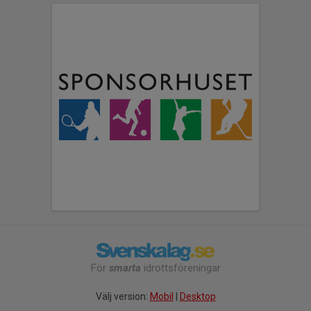
För
smarta
idrottsföreningar
Välj version:
Mobil
|
Desktop