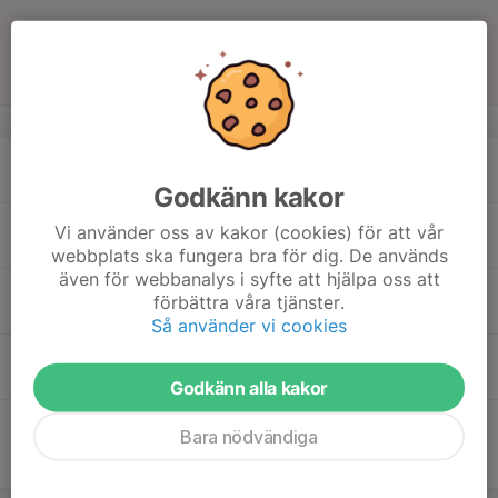
16
10:00
Match mot Råda BK Svart
12:00
Sön
Pojkar Div 6 Vara
Rådavallen
v.34
17
19:00
Träning Gräs
20:30
Mån
B-plan Torsbovallen
Godkänn kakor
18
Vi använder oss av kakor (cookies) för att vår
Tis
webbplats ska fungera bra för dig. De används
även för webbanalys i syfte att hjälpa oss att
19
17:00
Träning Gräs
förbättra våra tjänster.
18:30
Ons
B-plan Torsbovallen
Så använder vi cookies
20
19:00
Träning Gräs
20:30
Tor
B-plan Torsbovallen
Godkänn alla kakor
21
19:00
Match mot IK Oddevold
Bara nödvändiga
21:00
Fre
Pojkar Div 6 Trollhättan
Arwidsroplanen