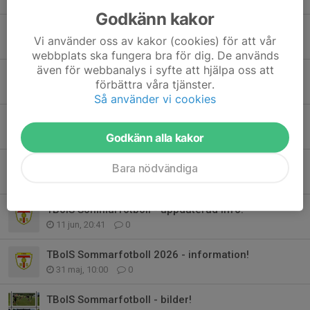
Godkänn kakor
Sommarfotboll Dag 3!
Vi använder oss av kakor (cookies) för att vår
17 jun, 23:13
0
webbplats ska fungera bra för dig. De används
även för webbanalys i syfte att hjälpa oss att
Sommarfotboll Dag 2!
förbättra våra tjänster.
16 jun, 22:20
0
Så använder vi cookies
Sommarfotboll Dag 1!
15 jun, 20:21
0
Godkänn alla kakor
TBoIS Sommarfotboll - veckans gäster!
Bara nödvändiga
14 jun, 17:07
0
TBoIS Sommarfotboll - uppdaterad info!
11 jun, 20:41
0
TBoIS Sommarfotboll 2026 - information!
31 maj, 10:00
0
TBoIS Sommarfotboll - bilder!