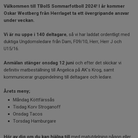
Välkommen till TBoIS Sommarfotboll 2024! I år kommer
Oskar Westberg från Herrlaget ta ett övergripande ansvar
under veckan.
Vi är nu uppe i 140 deltagare
, så vi har laddat ordentligt med
duktiga Ungdomsledare från Dam, F09/10, Herr, Herr J och
U15/16.
Anmälan stänger onsdag 12 juni
och efter det skickar vi
definitiv matbeställning till Angelica på AK's Krog, samt
kommunicerar gruppindelning till deltagare och ledare.
Årets meny;
Måndag Köttfärssås
Tisdag Korv Stroganoff
Onsdag Tacos
Torsdag Hamburgare
Hör av dig om du kan hjälpa till
med matutdelning någon eller