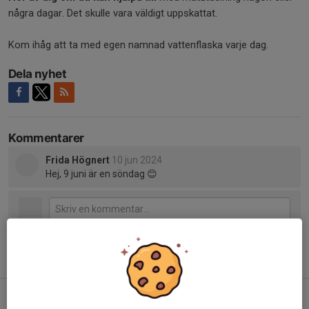
några dagar. Det skulle vara väldigt uppskattat.
Kom ihåg att ta med egen namnad vattenflaska varje dag.
Dela nyhet
Kommentarer
Frida Högnert
10 jun 2024
Hej, 9 juni är en söndag 😊
Tidigare nyheter
Sommarfotboll dag 4!
21 jun, 14:32
0