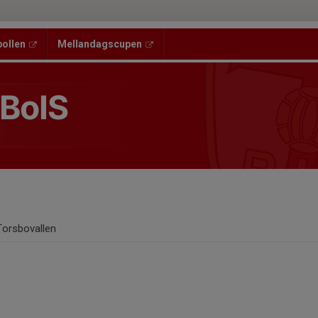
bollen
Mellandagscupen
 BoIS
Torsbovallen