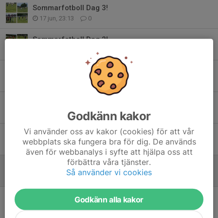
Sommarfotboll Dag 3!
17 jun, 23:13
0
Sommarfotboll Dag 2!
16 jun, 22:20
0
Sommarfotboll Dag 1!
15 jun, 20:21
0
TBoIS Sommarfotboll - veckans gäster!
Godkänn kakor
14 jun, 17:07
0
Vi använder oss av kakor (cookies) för att vår
TBoIS Sommarfotboll - uppdaterad info!
webbplats ska fungera bra för dig. De används
11 jun, 20:41
0
även för webbanalys i syfte att hjälpa oss att
förbättra våra tjänster.
TBoIS Sommarfotboll 2026 - information!
Så använder vi cookies
31 maj, 10:00
0
TBoIS Sommarfotboll - bilder!
Godkänn alla kakor
22 jun 2025
0