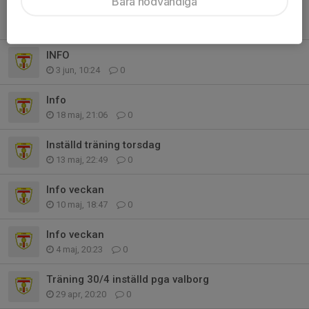
Bara nödvändiga
Match inställd
5 jun, 19:21
0
INFO
3 jun, 10:24
0
Info
18 maj, 21:06
0
Inställd träning torsdag
13 maj, 22:49
0
Info veckan
10 maj, 18:47
0
Info veckan
4 maj, 20:23
0
Träning 30/4 inställd pga valborg
29 apr, 20:20
0