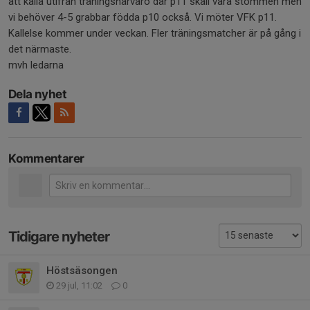
att kalla utifrån träningsnärvaro där p11 skall vara stommen men
vi behöver 4-5 grabbar födda p10 också. Vi möter VFK p11.
Kallelse kommer under veckan. Fler träningsmatcher är på gång i
det närmaste.
mvh ledarna
Dela nyhet
Kommentarer
Tidigare nyheter
Höstsäsongen
29 jul, 11:02
0