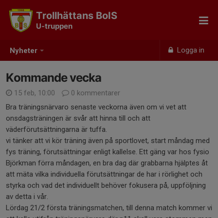
Trollhättans BoIS
U-truppen
Logga in
Nyheter
Kommande vecka
15 feb, 10:00
0 kommentarer
Bra träningsnärvaro senaste veckorna även om vi vet att
onsdagsträningen är svår att hinna till och att
väderförutsättningarna är tuffa.
vi tänker att vi kör träning även på sportlovet, start måndag med
fys träning, förutsättningar enligt kallelse. Ett gäng var hos fysio
Björkman förra måndagen, en bra dag där grabbarna hjälptes åt
att mäta vilka individuella förutsättningar de har i rörlighet och
styrka och vad det individuellt behöver fokusera på, uppföljning
av detta i vår.
Lördag 21/2 första träningsmatchen, till denna match kommer vi