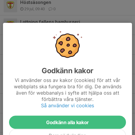
Höstsäsongen
29 jul, 09:40
0
Lottning fallens hamburgeri
4 jul, 09:41
0
Hamburgeri fallensdagar
30 jun, 10:04
0
Info
24 jun, 14:03
0
Godkänn kakor
Vi använder oss av kakor (cookies) för att vår
INFO
webbplats ska fungera bra för dig. De används
18 jun, 10:58
0
även för webbanalys i syfte att hjälpa oss att
förbättra våra tjänster.
Inställd träning onsdag
Så använder vi cookies
10 jun, 14:35
0
Inställd match
Godkänn alla kakor
9 jun, 15:24
0