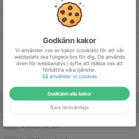
24 jun, 14:03
0
INFO
18 jun, 10:58
0
Godkänn kakor
Inställd träning onsdag
10 jun, 14:35
0
Vi använder oss av kakor (cookies) för att vår
webbplats ska fungera bra för dig. De används
Inställd match
även för webbanalys i syfte att hjälpa oss att
9 jun, 15:24
0
förbättra våra tjänster.
Så använder vi cookies
Match inställd
5 jun, 19:21
0
Godkänn alla kakor
INFO
3 jun, 10:24
0
Bara nödvändiga
Info
18 maj, 21:06
0