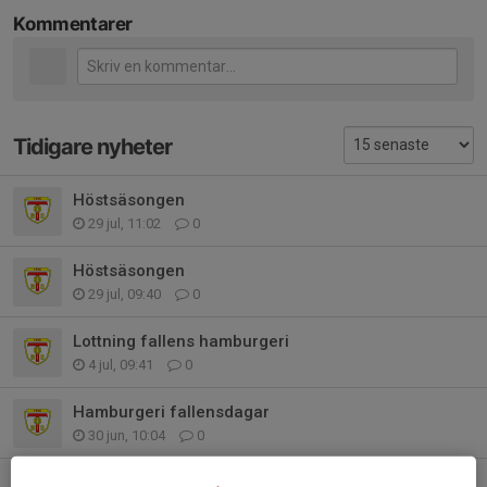
Kommentarer
Tidigare nyheter
Höstsäsongen
29 jul, 11:02
0
Höstsäsongen
29 jul, 09:40
0
Lottning fallens hamburgeri
4 jul, 09:41
0
Hamburgeri fallensdagar
30 jun, 10:04
0
Info