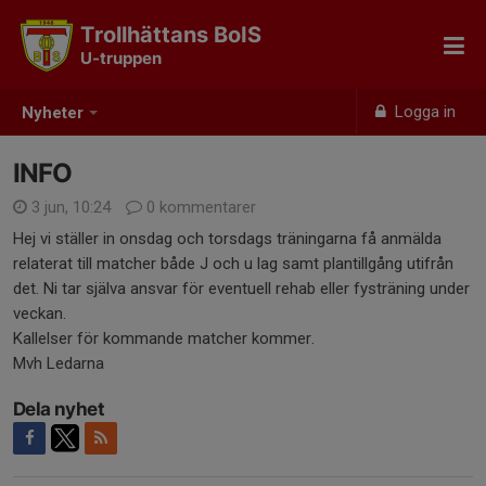
Trollhättans BoIS
U-truppen
Logga in
Nyheter
INFO
3 jun, 10:24
0 kommentarer
Hej vi ställer in onsdag och torsdags träningarna få anmälda
relaterat till matcher både J och u lag samt plantillgång utifrån
det. Ni tar själva ansvar för eventuell rehab eller fysträning under
veckan.
Kallelser för kommande matcher kommer.
Mvh Ledarna
Dela nyhet