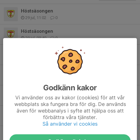
Höstsäsongen
29 jul, 11:02
0
Höstsäsongen
29 jul, 09:40
0
Lottning fallens hamburgeri
4 jul, 09:41
0
Hamburgeri fallensdagar
30 jun, 10:04
0
Godkänn kakor
Info
Vi använder oss av kakor (cookies) för att vår
24 jun, 14:03
0
webbplats ska fungera bra för dig. De används
även för webbanalys i syfte att hjälpa oss att
INFO
förbättra våra tjänster.
18 jun, 10:58
0
Så använder vi cookies
Inställd träning onsdag
10 jun, 14:35
0