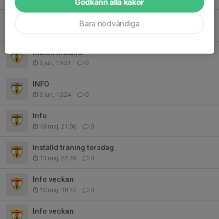
Godkänn alla kakor
Inställd match
Bara nödvändiga
9 jun, 15:24
0
Match inställd
5 jun, 19:21
0
INFO
3 jun, 10:24
0
Info
18 maj, 21:06
0
Inställd träning torsdag
13 maj, 22:49
0
Info veckan
10 maj, 18:47
0
Info veckan