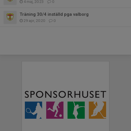
4 maj, 20:23
0
Träning 30/4 inställd pga valborg
29 apr, 20:20
0