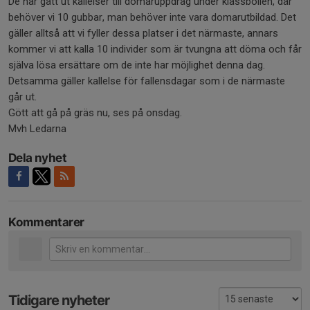
De har gått ut kallelser till domaruppdrag under klassbollen, där
behöver vi 10 gubbar, man behöver inte vara domarutbildad. Det
gäller alltså att vi fyller dessa platser i det närmaste, annars
kommer vi att kalla 10 individer som är tvungna att döma och får
själva lösa ersättare om de inte har möjlighet denna dag.
Detsamma gäller kallelse för fallensdagar som i de närmaste
går ut.
Gött att gå på gräs nu, ses på onsdag.
Mvh Ledarna
Dela nyhet
Kommentarer
Tidigare nyheter