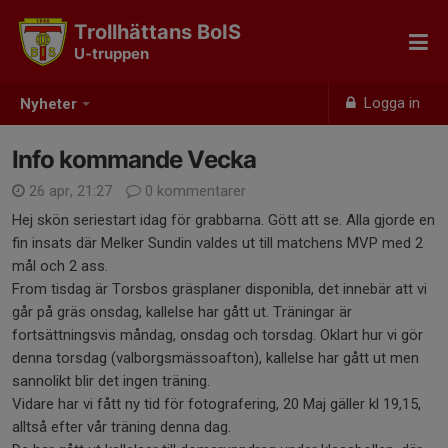
Trollhättans BoIS
U-truppen
Logga in
Nyheter
Info kommande Vecka
26 apr, 21:27
0 kommentarer
Hej skön seriestart idag för grabbarna. Gött att se. Alla gjorde en
fin insats där Melker Sundin valdes ut till matchens MVP med 2
mål och 2 ass.
From tisdag är Torsbos gräsplaner disponibla, det innebär att vi
går på gräs onsdag, kallelse har gått ut. Träningar är
fortsättningsvis måndag, onsdag och torsdag. Oklart hur vi gör
denna torsdag (valborgsmässoafton), kallelse har gått ut men
sannolikt blir det ingen träning.
Vidare har vi fått ny tid för fotografering, 20 Maj gäller kl 19,15,
alltså efter vår träning denna dag.