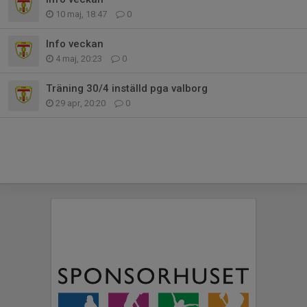
10 maj, 18:47
0
Info veckan
4 maj, 20:23
0
Träning 30/4 inställd pga valborg
29 apr, 20:20
0