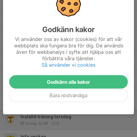
18 jun, 10:58
0
Inställd träning onsdag
10 jun, 14:35
0
Godkänn kakor
Inställd match
Vi använder oss av kakor (cookies) för att vår
9 jun, 15:24
0
webbplats ska fungera bra för dig. De används
även för webbanalys i syfte att hjälpa oss att
Match inställd
förbättra våra tjänster.
5 jun, 19:21
0
Så använder vi cookies
INFO
Godkänn alla kakor
3 jun, 10:24
0
Bara nödvändiga
Info
18 maj, 21:06
0
Inställd träning torsdag
13 maj, 22:49
0
Info veckan