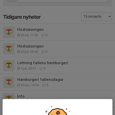
Tidigare nyheter
Höstsäsongen
29 jul, 11:02
0
Höstsäsongen
29 jul, 09:40
0
Lottning fallens hamburgeri
4 jul, 09:41
0
Hamburgeri fallensdagar
30 jun, 10:04
0
Info
24 jun, 14:03
0
INFO