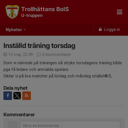
Trollhättans BoIS
U-truppen
Logga in
Nyheter
Inställd träning torsdag
13 maj, 22:49
0 kommentarer
Som vi nämnde på träningen så stryks torsdagens träning både
pga få ledare och anmälda spelare.
Siktar vi på bra matcher på lördag och måndag istället⚽️💪
Dela nyhet
Kommentarer