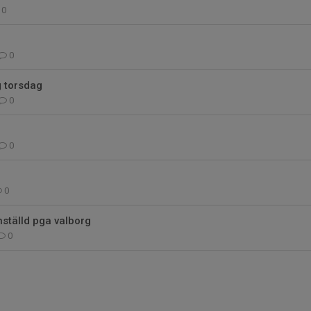
0
0
g torsdag
0
0
0
nställd pga valborg
0