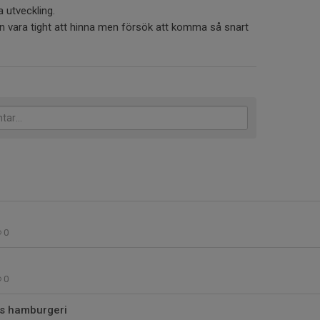
a utveckling.
 vara tight att hinna men försök att komma så snart
0
0
ns hamburgeri