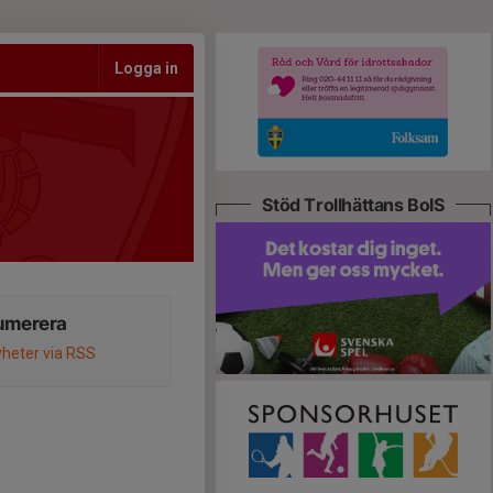
Logga in
Stöd Trollhättans BoIS
umerera
heter via RSS