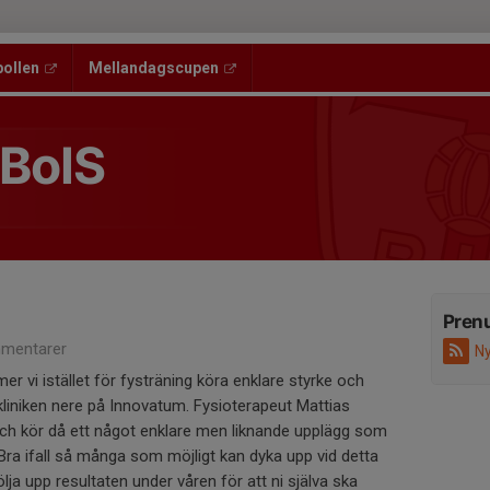
bollen
Mellandagscupen
 BoIS
Pren
mentarer
Ny
i istället för fysträning köra enklare styrke och
kliniken nere på Innovatum. Fysioterapeut Mattias
och kör då ett något enklare men liknande upplägg som
Bra ifall så många som möjligt kan dyka upp vid detta
följa upp resultaten under våren för att ni själva ska