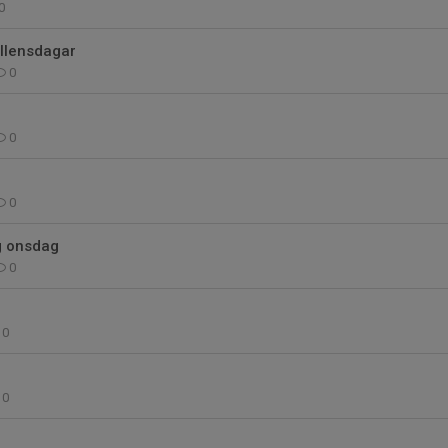
0
llensdagar
0
0
0
ng onsdag
0
0
0