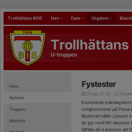
Trollhättans BOIS
Herr
Dam
Ungdom
Klass
Trollhättans
U-truppen
Fystester
Hem
29 jan, 21:39
0 kom
Nyheter
Kommande måndag kommer v
Truppen
rörlighetstester på Prima 
Björkman håller i passet 
Matcher
de gör med NIU eleverna. 
tillfälle då vi kommer att 