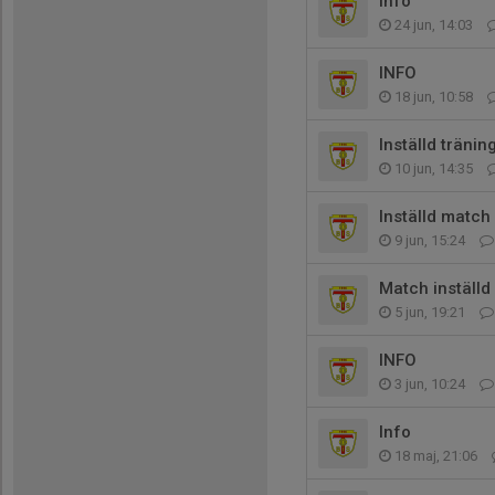
Info
24 jun, 14:03
INFO
18 jun, 10:58
Inställd träni
10 jun, 14:35
Inställd match
9 jun, 15:24
Match inställd
5 jun, 19:21
INFO
3 jun, 10:24
Info
18 maj, 21:06