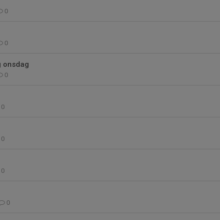
0
0
ng onsdag
0
0
0
0
0