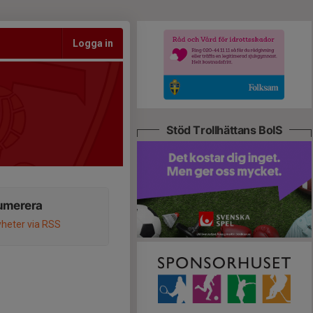
Logga in
Stöd Trollhättans BoIS
umerera
heter via RSS