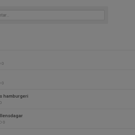
0
0
ns hamburgeri
0
llensdagar
0