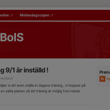
bollen
Mellandagscupen
 BoIS
 9/1 är inställd !
Pren
entarer
Ny
äljer vi att även ställa in dagens träning , vi hoppas på
ev salta planen så att träning är möjlig fom nästa