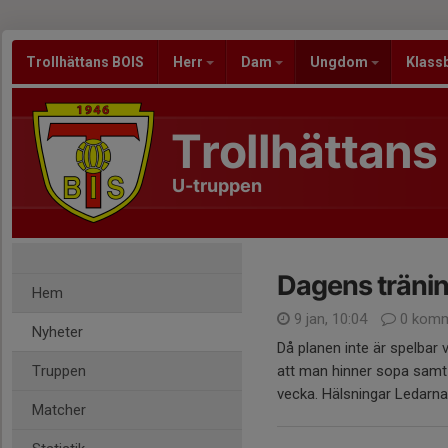
Trollhättans BOIS
Herr
Dam
Ungdom
Klass
Trollhättans
U-truppen
Dagens träning
Hem
9 jan, 10:04
0 komm
Nyheter
Då planen inte är spelbar v
Truppen
att man hinner sopa samt 
vecka. Hälsningar Ledarna
Matcher