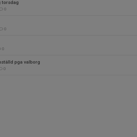
g torsdag
0
0
0
nställd pga valborg
0