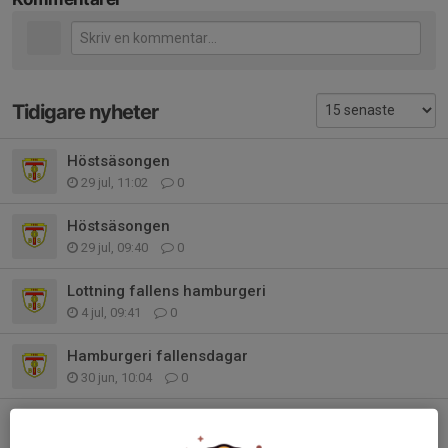
Tidigare nyheter
Höstsäsongen
29 jul, 11:02
0
Höstsäsongen
29 jul, 09:40
0
Lottning fallens hamburgeri
4 jul, 09:41
0
Hamburgeri fallensdagar
30 jun, 10:04
0
Info
24 jun, 14:03
0