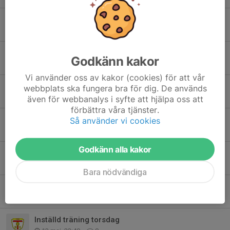
INFO
18 jun, 10:58
0
Inställd träning onsdag
Godkänn kakor
10 jun, 14:35
0
Vi använder oss av kakor (cookies) för att vår
Inställd match
webbplats ska fungera bra för dig. De används
9 jun, 15:24
0
även för webbanalys i syfte att hjälpa oss att
förbättra våra tjänster.
Match inställd
Så använder vi cookies
5 jun, 19:21
0
Godkänn alla kakor
INFO
3 jun, 10:24
0
Bara nödvändiga
Info
18 maj, 21:06
0
Inställd träning torsdag