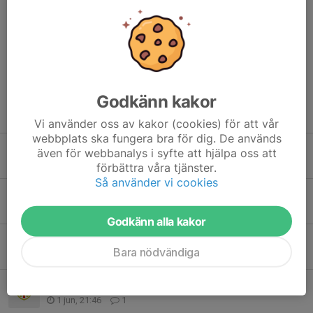
Sofia Åhnberg
3 okt 2024
Tack så mycket!! 🤩
Godkänn kakor
Tidigare nyheter
Vi använder oss av kakor (cookies) för att vår
webbplats ska fungera bra för dig. De används
Alingsås Sommarcup
även för webbanalys i syfte att hjälpa oss att
29 jul, 16:10
2
förbättra våra tjänster.
Så använder vi cookies
Träningar kommande veckor
15 jun, 13:43
1
Godkänn alla kakor
Kiosk på Fallens dagar!
Bara nödvändiga
8 jun, 11:29
3
Betalning av sommarcup
1 jun, 21:46
1