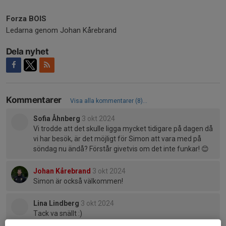
Forza BOIS
Ledarna genom Johan Kårebrand
Dela nyhet
Kommentarer
Visa alla kommentarer (8)...
Sofia Åhnberg
3 okt 2024
Vi trodde att det skulle ligga mycket tidigare på dagen då
vi har besök, är det möjligt för Simon att vara med på
söndag nu ändå? Förstår givetvis om det inte funkar! 😊
Johan Kårebrand
3 okt 2024
Simon är också välkommen!
Lina Lindberg
3 okt 2024
Tack va snällt :)