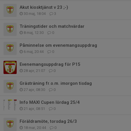
Akut kiosktjänst v 23 ;-)
30 maj, 18:04
3
Träningstider och matchvärdar
8 maj, 12:30
0
Påminnelse om evenemangsuppdrag
6 maj, 20:44
0
Evenemangsuppdrag för P15
28 apr, 21:07
0
Grästräning fr.o.m. imorgon tisdag
27 apr, 08:30
0
Info MAXI Cupen lördag 25/4
21 apr, 08:51
0
Föräldramöte, torsdag 26/3
18 mar, 20:44
0