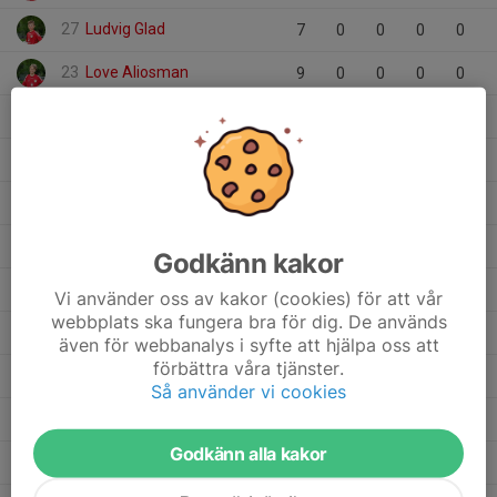
27
Ludvig Glad
7
0
0
0
0
23
Love Aliosman
9
0
0
0
0
29
Loui Wiberg
7
0
0
0
0
31
Julius Wadh
6
0
0
0
0
17
Jonathan Lindemann
1
0
0
0
0
10
Jackson Dinh
11
0
0
0
0
Godkänn kakor
8
Ivar Takac
9
0
0
0
0
Vi använder oss av kakor (cookies) för att vår
webbplats ska fungera bra för dig. De används
30
Gustav Forsberg
7
0
0
0
0
även för webbanalys i syfte att hjälpa oss att
förbättra våra tjänster.
13
Fred Andersson
7
0
0
0
0
Så använder vi cookies
20
Elliot Jacobsson
8
0
0
0
0
Godkänn alla kakor
24
Eddie Smedberg
9
0
0
0
0