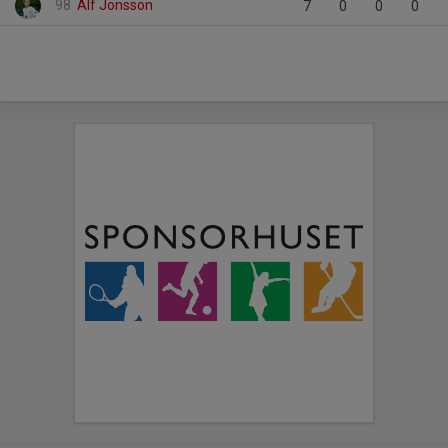
98
Alf Jonsson
7
0
0
0