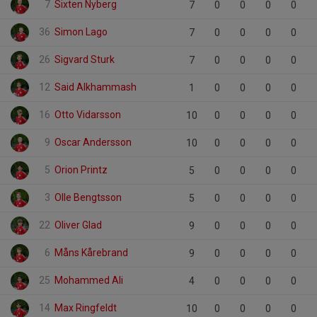
7
Sixten Nyberg
7
0
0
0
0
36
Simon Lago
7
0
0
0
0
26
Sigvard Sturk
7
0
0
0
0
12
Said Alkhammash
1
0
0
0
0
16
Otto Vidarsson
10
0
0
0
0
9
Oscar Andersson
10
0
0
0
0
5
Orion Printz
5
0
0
0
0
3
Olle Bengtsson
5
0
0
0
0
22
Oliver Glad
9
0
0
0
0
6
Måns Kårebrand
9
0
0
0
0
25
Mohammed Ali
4
0
0
0
0
14
Max Ringfeldt
10
0
0
0
0