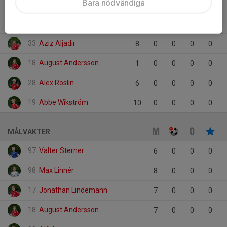
Bara nödvändiga
32
David Galusic
8
0
0
0
0
15
Carl Jaeger
5
0
0
0
0
33
Aziz Aljadir
8
0
0
0
0
18
August Andersson
1
0
0
0
0
28
Alex Roslin
6
0
0
0
0
19
Abbe Wikström
10
0
0
0
0
MÅLVAKTER
97
Valter Sterner
6
0
0
0
98
Max Linnér
8
0
0
0
17
Jonathan Lindemann
7
0
0
0
18
August Andersson
7
0
0
0