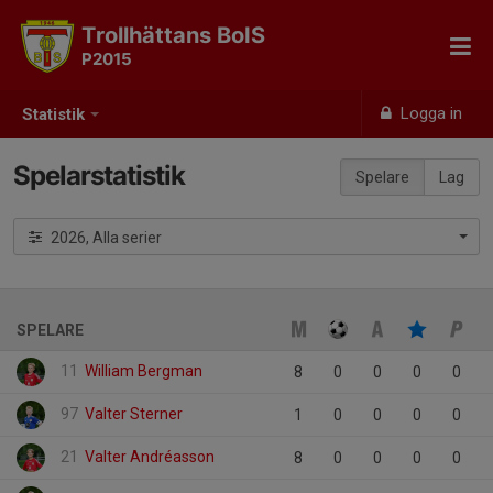
Trollhättans BoIS
P2015
Logga in
Statistik
Spelarstatistik
Spelare
Lag
2026, Alla serier
SPELARE
11
William Bergman
8
0
0
0
0
97
Valter Sterner
1
0
0
0
0
21
Valter Andréasson
8
0
0
0
0