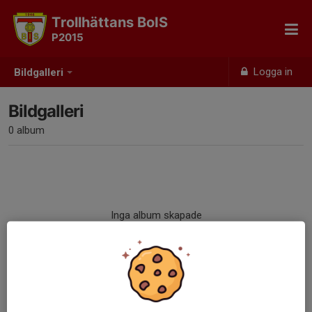
Trollhättans BoIS
P2015
Logga in
Bildgalleri
Bildgalleri
0 album
Inga album skapade