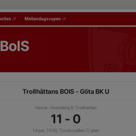
bollen
Mellandagscupen
 BoIS
Trollhättans BOIS - Göta BK U
Herrar, Utveckling B Trollhättan
11 - 0
14 jun, 19:00, Torsbovallen C-plan