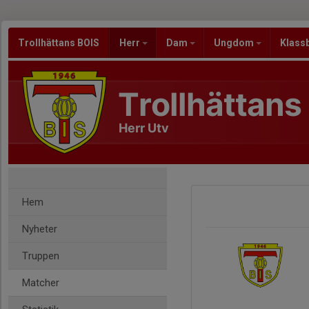
Trollhättans BOIS
Herr
Dam
Ungdom
Klass
Trollhättans
Herr Utv
Hem
Nyheter
Truppen
Matcher