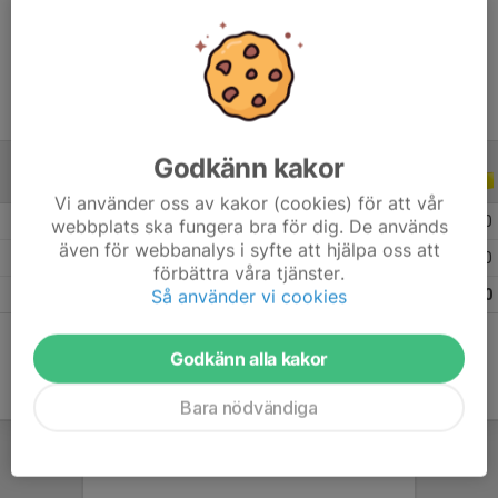
Ålder
39 år
Godkänn kakor
ALLA SERIER
ALLA ÅR
Vi använder oss av kakor (cookies) för att vår
2026
6
1
1
0
webbplats ska fungera bra för dig. De används
även för webbanalys i syfte att hjälpa oss att
2025
11
1
0
0
förbättra våra tjänster.
Så använder vi cookies
Totalt
17
2
1
0
Godkänn alla kakor
Bara nödvändiga