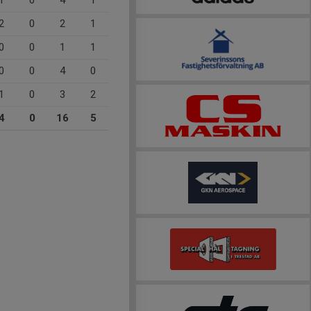
1
0
4
1
2
0
2
1
0
0
1
1
0
0
4
0
1
0
3
2
4
0
16
5