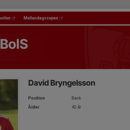
bollen
Mellandagscupen
 BoIS
David Bryngelsson
Position
Back
Ålder
42 år