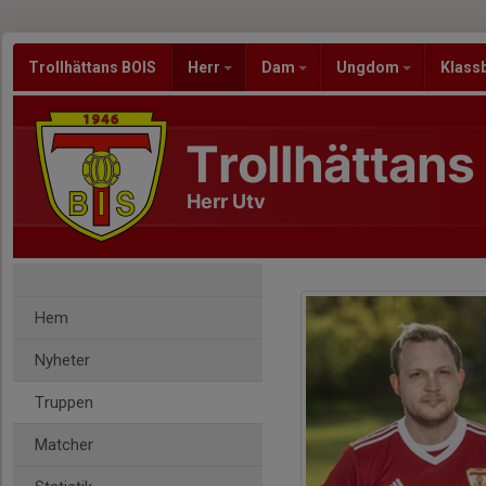
Trollhättans BOIS
Herr
Dam
Ungdom
Klass
Trollhättans
Herr Utv
Hem
Nyheter
Truppen
Matcher