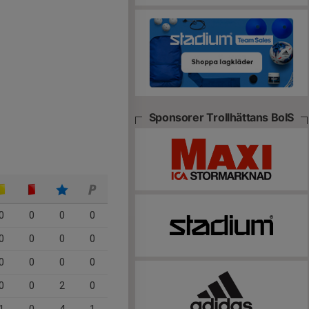
Sponsorer Trollhättans BoIS
0
0
0
0
0
0
0
0
0
0
0
0
0
0
2
0