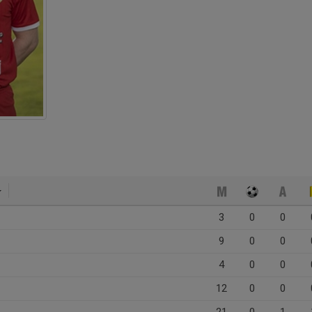
3
0
0
9
0
0
4
0
0
12
0
0