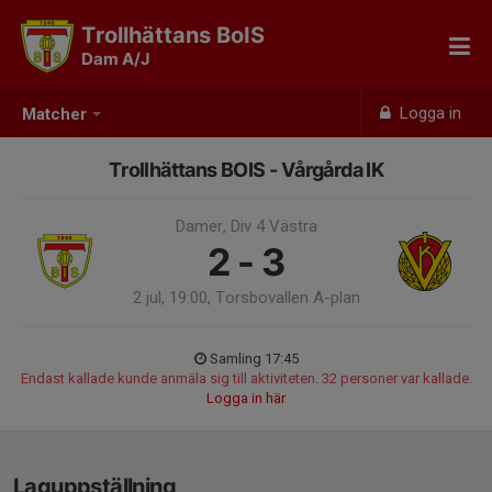
Trollhättans BoIS
Dam A/J
Logga in
Matcher
Trollhättans BOIS - Vårgårda IK
Damer, Div 4 Västra
2 - 3
2 jul, 19:00, Torsbovallen A-plan
Samling 17:45
Endast kallade kunde anmäla sig till aktiviteten. 32 personer var kallade.
Logga in här
Laguppställning