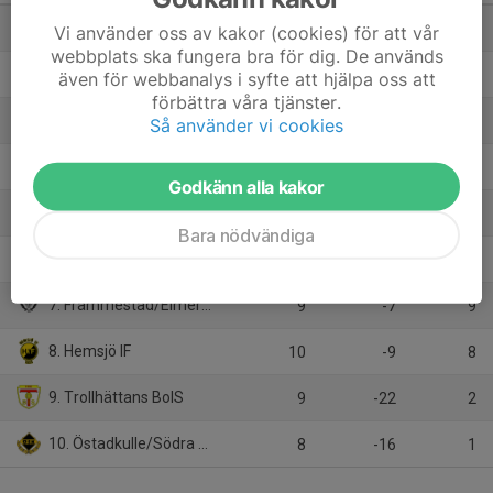
1. Wargöns IK
10
24
25
Vi använder oss av kakor (cookies) för att vår
webbplats ska fungera bra för dig. De används
2. Skepplanda BTK U
10
18
24
även för webbanalys i syfte att hjälpa oss att
förbättra våra tjänster.
3. Vänersborgs IF U
10
14
19
Så använder vi cookies
4. Mellby IK
10
8
17
Godkänn alla kakor
5. Åsaka SK
10
-3
15
Bara nödvändiga
6. Vårgårda IK
10
-7
13
7. Främmestad/Elmer-Fåglum/Nossebro
9
-7
9
8. Hemsjö IF
10
-9
8
9. Trollhättans BoIS
9
-22
2
10. Östadkulle/Södra Härene
8
-16
1