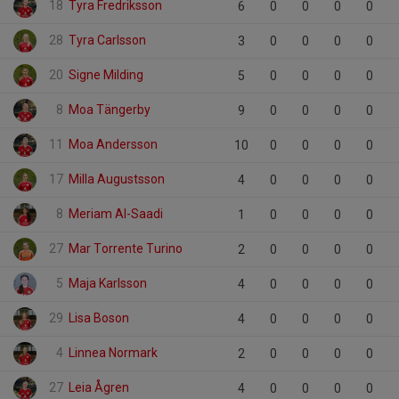
18
Tyra Fredriksson
6
0
0
0
0
28
Tyra Carlsson
3
0
0
0
0
20
Signe Milding
5
0
0
0
0
8
Moa Tängerby
9
0
0
0
0
11
Moa Andersson
10
0
0
0
0
17
Milla Augustsson
4
0
0
0
0
8
Meriam Al-Saadi
1
0
0
0
0
27
Mar Torrente Turino
2
0
0
0
0
5
Maja Karlsson
4
0
0
0
0
29
Lisa Boson
4
0
0
0
0
4
Linnea Normark
2
0
0
0
0
27
Leia Ågren
4
0
0
0
0