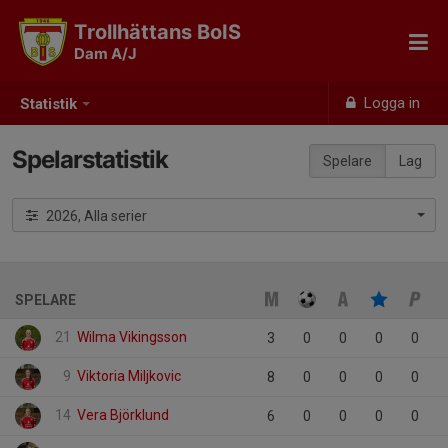
Trollhättans BoIS
Dam A/J
Logga in
Statistik
Spelarstatistik
Spelare
Lag
2026, Alla serier
SPELARE
21
Wilma Vikingsson
3
0
0
0
0
9
Viktoria Miljkovic
8
0
0
0
0
14
Vera Björklund
6
0
0
0
0