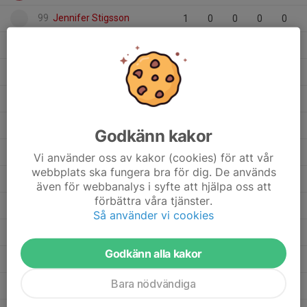
99
Jennifer Stigsson
1
0
0
0
0
28
Iris Gustafsson
11
0
0
0
0
6
Ingrid Stålberg
3
0
0
0
0
3
Holly Norgren
4
0
0
0
0
10
Hedvig Ring
1
0
0
0
0
Godkänn kakor
10
Freyja Frejborn
3
0
0
0
0
Vi använder oss av kakor (cookies) för att vår
webbplats ska fungera bra för dig. De används
31
Engla Stavered
5
0
0
0
0
även för webbanalys i syfte att hjälpa oss att
förbättra våra tjänster.
21
Emma Mowitz
8
0
0
0
0
Så använder vi cookies
15
Elvira Karlsson
7
0
0
0
0
Godkänn alla kakor
12
Elsa Löfgren
9
0
0
0
0
Bara nödvändiga
11
Elsa Alvin
3
0
0
0
0