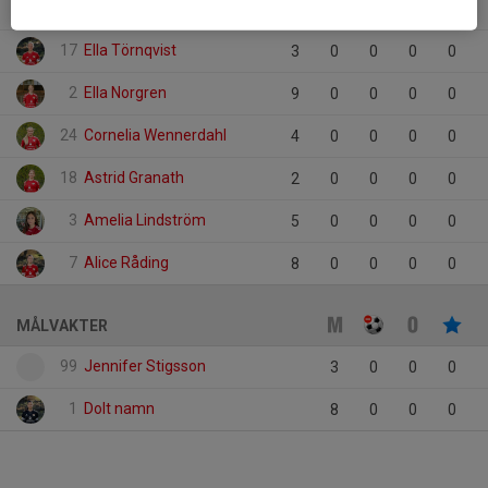
26
Ellen Ernelin
2
0
0
0
0
17
Ella Törnqvist
3
0
0
0
0
2
Ella Norgren
9
0
0
0
0
24
Cornelia Wennerdahl
4
0
0
0
0
18
Astrid Granath
2
0
0
0
0
3
Amelia Lindström
5
0
0
0
0
7
Alice Råding
8
0
0
0
0
MÅLVAKTER
99
Jennifer Stigsson
3
0
0
0
1
Dolt namn
8
0
0
0