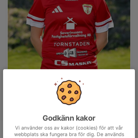
Godkänn kakor
Vi använder oss av kakor (cookies) för att vår
Position
Mittfältare
webbplats ska fungera bra för dig. De används