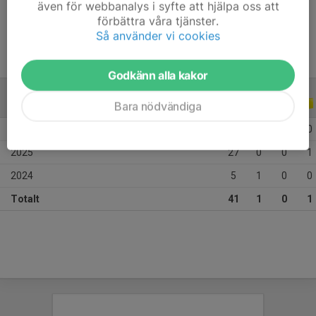
även för webbanalys i syfte att hjälpa oss att
Ålder
17 år
förbättra våra tjänster.
Så använder vi cookies
Godkänn alla kakor
ALLA SERIER
ALLA ÅR
Bara nödvändiga
2026
9
0
0
0
2025
27
0
0
1
2024
5
1
0
0
Totalt
41
1
0
1