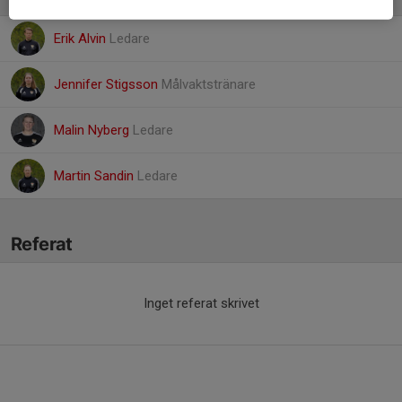
Erik Alvin
Ledare
Jennifer Stigsson
Målvaktstränare
Malin Nyberg
Ledare
Martin Sandin
Ledare
Referat
Inget referat skrivet