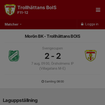
Trollhättans BoIS
F11-12
Logga in
Matcher
Morön BK - Trollhättans BOIS
Sverigecupen
2 - 2
7 aug, 09:00, Örsholmens IP
(Villagatans M-E)
Samling 08:00
Laguppställning