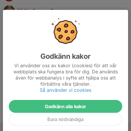
27. Mar Torrente Turino
17. Milla Augustsson
12. Nellie Ljunggren Skoog
Godkänn kakor
20. Signe Milding
Vi använder oss av kakor (cookies) för att vår
19. Stella Hiltunen
webbplats ska fungera bra för dig. De används
även för webbanalys i syfte att hjälpa oss att
förbättra våra tjänster.
28. Tyra Carlsson
Så använder vi cookies
13. Vera Spetz
Godkänn alla kakor
21. Wilma Vikingsson
Bara nödvändiga
Ledare