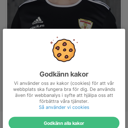
Godkänn kakor
Vi använder oss av kakor (cookies) för att vår
webbplats ska fungera bra för dig. De används
även för webbanalys i syfte att hjälpa oss att
förbättra våra tjänster.
Så använder vi cookies
Godkänn alla kakor
Titel
Ledare