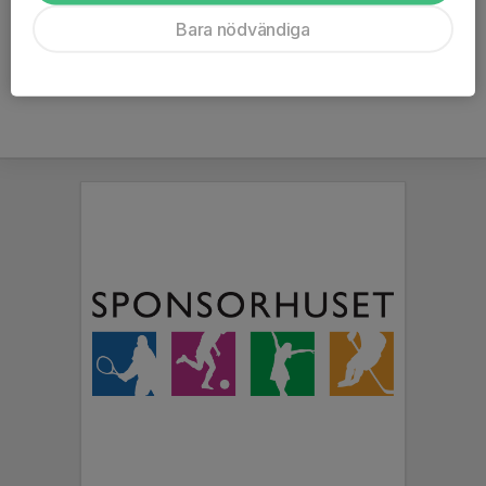
Ålder
48 år
Bara nödvändiga