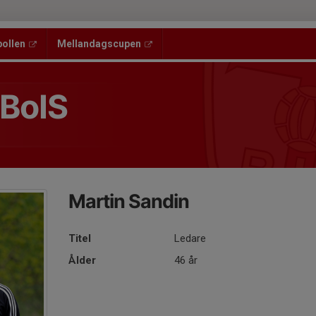
bollen
Mellandagscupen
 BoIS
Martin Sandin
Titel
Ledare
Ålder
46 år