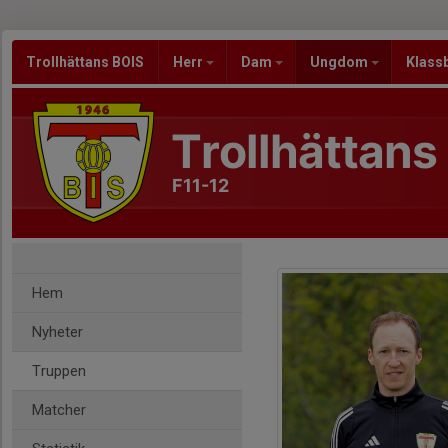
Trollhättans BOIS
Herr
Dam
Ungdom
Klass
Trollhättans
F11-12
Hem
Nyheter
Truppen
Matcher