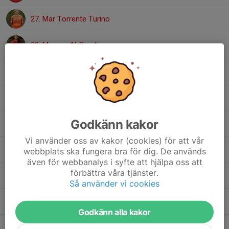
27. Mar Torrente Turino
29. Meriam Al-Saadi
17. Milla Augustsson
12. Nellie Ljunggren Skoog
Godkänn kakor
20. Signe Milding
Vi använder oss av kakor (cookies) för att vår
4. Signe Wallgren
webbplats ska fungera bra för dig. De används
även för webbanalys i syfte att hjälpa oss att
förbättra våra tjänster.
19. Stella Hiltunen
Så använder vi cookies
28. Tyra Carlsson
Godkänn alla kakor
8. Vera Spetz