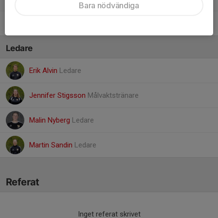
Bara nödvändiga
21. Wilma Vikingsson
Ledare
Erik Alvin
Ledare
Jennifer Stigsson
Målvaktstränare
Malin Nyberg
Ledare
Martin Sandin
Ledare
Referat
Inget referat skrivet