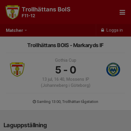
Trollhättans BoIS
F11-12
Logga in
Matcher
Trollhättans BOIS - Markaryds IF
Gothia Cup
5 - 0
13 jul, 16:40, Mossens IP
(Johanneberg i Göteborg)
Samling 13:00, Trollhättan tågstation
Laguppställning