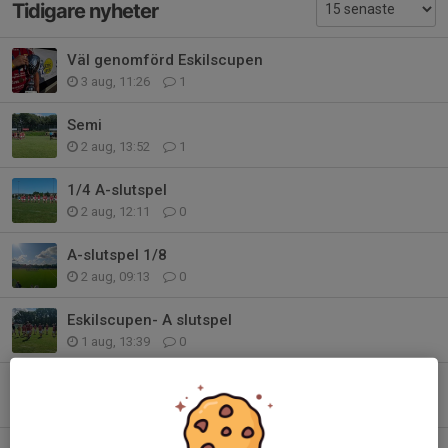
Tidigare nyheter
Väl genomförd Eskilscupen
3 aug, 11:26
1
Semi
2 aug, 13:52
1
1/4 A-slutspel
2 aug, 12:11
0
A-slutspel 1/8
2 aug, 09:13
0
Eskilscupen- A slutspel
1 aug, 13:39
0
Eskilscupen
31 jul, 19:30
0