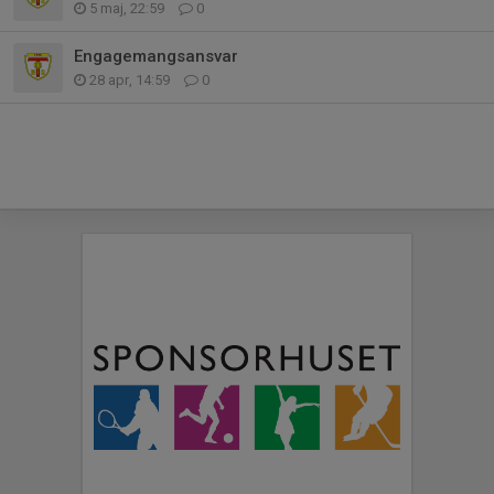
5 maj, 22:59
0
Engagemangsansvar
28 apr, 14:59
0