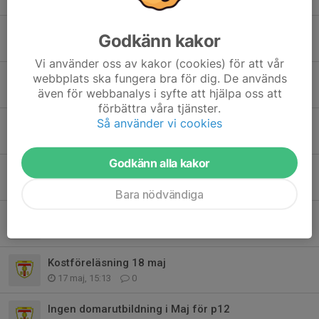
31 jul, 16:24
2
Eskilscupen
Godkänn kakor
19 jul, 20:45
0
Vi använder oss av kakor (cookies) för att vår
webbplats ska fungera bra för dig. De används
Träning Juli
även för webbanalys i syfte att hjälpa oss att
28 jun, 22:01
0
förbättra våra tjänster.
Så använder vi cookies
Träning som vanligt idag, torsdag 11/6
11 jun, 14:24
0
Godkänn alla kakor
Engagemangsansvar
31 maj, 20:01
0
Bara nödvändiga
Fotografering onsdag
19 maj, 20:27
0
Kostföreläsning 18 maj
17 maj, 15:13
0
Ingen domarutbildning i Maj för p12