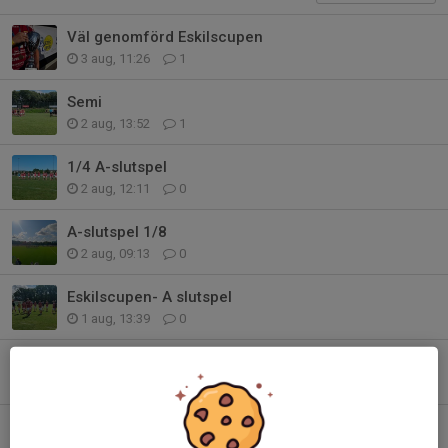
Väl genomförd Eskilscupen
3 aug, 11:26
1
Semi
2 aug, 13:52
1
1/4 A-slutspel
2 aug, 12:11
0
A-slutspel 1/8
2 aug, 09:13
0
Eskilscupen- A slutspel
1 aug, 13:39
0
Eskilscupen
31 jul, 19:30
0
Eskilscupen