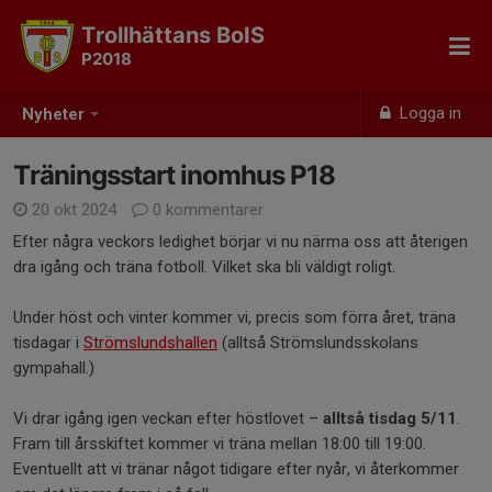
Trollhättans BoIS
P2018
Logga in
Nyheter
Träningsstart inomhus P18
20 okt 2024
0 kommentarer
Efter några veckors ledighet börjar vi nu närma oss att återigen
dra igång och träna fotboll. Vilket ska bli väldigt roligt.
Under höst och vinter kommer vi, precis som förra året, träna
tisdagar i
Strömslundshallen
(alltså Strömslundsskolans
gympahall.)
Vi drar igång igen veckan efter höstlovet –
alltså tisdag 5/11
.
Fram till årsskiftet kommer vi träna mellan 18:00 till 19:00.
Eventuellt att vi tränar något tidigare efter nyår, vi återkommer