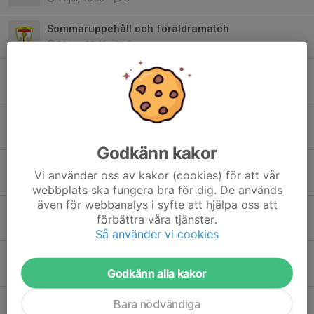
Sommaruppehåll och föräldramatch
15 jun, 11:46
0
Sammandrag på lördag
10 jun, 19:39
0
Fotografering torsdag
18 maj, 14:08
0
Godkänn kakor
Föräldraträff tis 12/5
Vi använder oss av kakor (cookies) för att vår
11 maj, 14:07
0
webbplats ska fungera bra för dig. De används
även för webbanalys i syfte att hjälpa oss att
Sammandrag på söndag
förbättra våra tjänster.
7 maj, 20:12
5
Så använder vi cookies
Evenemang klassbollen - lösning!
Godkänn alla kakor
7 maj, 10:18
0
Evenemangsuppdrag - nu steppar vi upp!
Bara nödvändiga