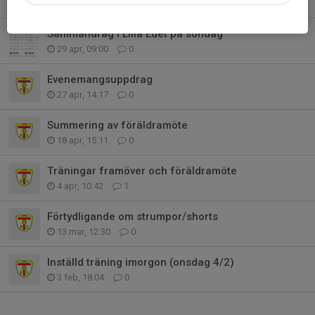
6 maj, 21:08
0
Sammandrag i Lilla Edet på söndag
29 apr, 09:00
0
Evenemangsuppdrag
27 apr, 14:17
0
Summering av föräldramöte
18 apr, 15:11
0
Träningar framöver och föräldramöte
4 apr, 10:42
1
Förtydligande om strumpor/shorts
13 mar, 12:30
0
Inställd träning imorgon (onsdag 4/2)
3 feb, 18:04
0