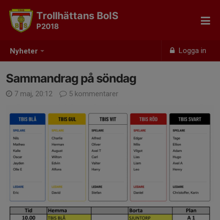
Trollhättans BoIS
P2018
Logga in
Nyheter
Sammandrag på söndag
7 maj, 20:12
5 kommentarer