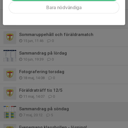
Igår, 14:05
0
Bara nödvändiga
Cup i Göteborg under sensommaren
11 jul, 18:08
0
Sommaruppehåll och föräldramatch
15 jun, 11:46
0
Sammandrag på lördag
10 jun, 19:39
0
Fotografering torsdag
18 maj, 14:08
0
Föräldraträff tis 12/5
11 maj, 14:07
0
Sammandrag på söndag
7 maj, 20:12
5
Evenemang klassbollen - lösning!