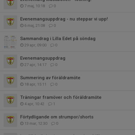
7 maj, 10:18
0
Evenemangsuppdrag - nu steppar vi upp!
6 maj, 21:08
0
Sammandrag i Lilla Edet på söndag
29 apr, 09:00
0
Evenemangsuppdrag
27 apr, 14:17
0
Summering av föräldramöte
18 apr, 15:11
0
Träningar framöver och föräldramöte
4 apr, 10:42
1
Förtydligande om strumpor/shorts
13 mar, 12:30
0