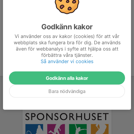
Svara på kallelsen även om det finns risk att svaret
ändrar sig.
Godkänn kakor
Det är bättre vi ledare kan se ett svar än flera som inte
Vi använder oss av kakor (cookies) för att vår
har besvarat
webbplats ska fungera bra för dig. De används
även för webbanalys i syfte att hjälpa oss att
förbättra våra tjänster.
Så använder vi cookies
Godkänn alla kakor
Bara nödvändiga