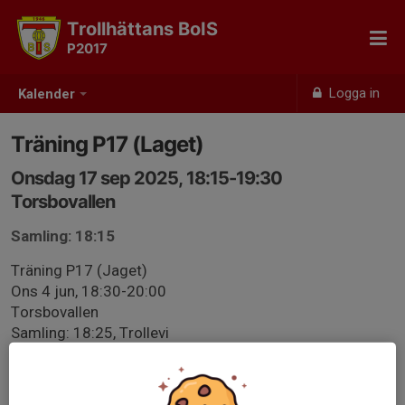
Trollhättans BoIS
P2017
Logga in
Kalender
Träning P17 (Laget)
Onsdag 17 sep 2025, 18:15-19:30
Torsbovallen
Samling: 18:15
Träning P17 (Jaget)
Ons 4 jun, 18:30-20:00
Torsbovallen
Samling: 18:25, Trollevi
Denna träning fokuserar vi mer på laget
Vi tränar mer på matchsspel och andra typer av
lagmoment.