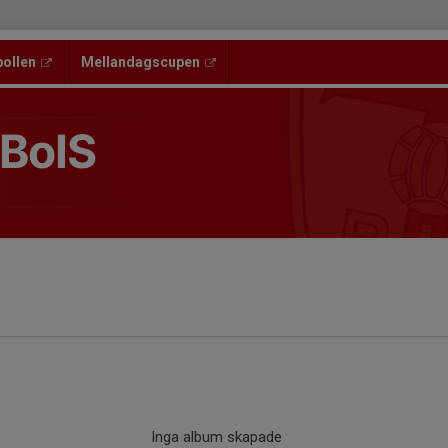
bollen
Mellandagscupen
 BoIS
Inga album skapade