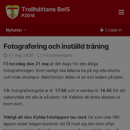
Trollhättans BoIS
P2016
Logga in
Nyheter
Fotografering och inställd träning
17 maj, 14:30
0 kommentarer
På
torsdag den 21 ma
j är det dags för den årliga
fotograferingen. Som vanligt ska killarna ha på sig vita shorts
och röda strumpor. Matchtröjor delas ut av oss ledare på plats.
Vår fotograferingstid är kl.
17:00
och vi samlas kl.
16:45
för att
säkerställa att alla är på plats i tid. Kallelse till detta skickas ut
inom kort.,
Viktigt att den ifyllda fotolappen tas med
. De som inte fått
lappen under helgen kommer att få med sig den hem efter