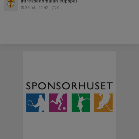
Intresseanmälan cupspel
26 feb, 12:42
0