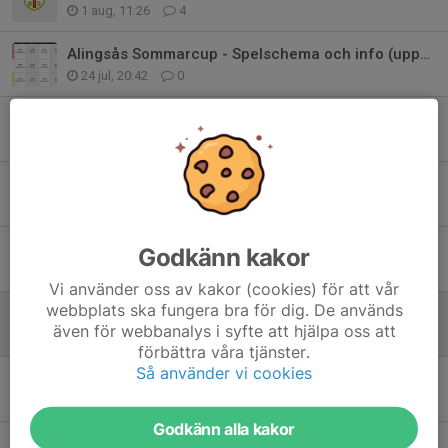
1 aug, 11:26
4
Alingsås Sommarcup - Spelschema och info (uppdaterad 260728)
24 jul, 20:42
0
Åse Viste Cup - Spelschema och info
9 jun, 21:56
0
Åse Viste Cup 13/6
27 maj, 19:20
0
Alingsås Sommarcup 8-9/8 - Uppdaterad information
Godkänn kakor
20 maj, 12:35
0
Vi använder oss av kakor (cookies) för att vår
webbplats ska fungera bra för dig. De används
Fotografering och inställd träning
även för webbanalys i syfte att hjälpa oss att
17 maj, 14:30
0
förbättra våra tjänster.
Så använder vi cookies
Alingsås Sommarcup 8-9/8 – information
9 maj, 17:32
2
Godkänn alla kakor
Kiosk och Entrevärd A-lagsmatch