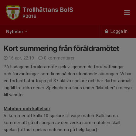
Trollhättans BoIS
P2016
Logga in
Nyheter
Kort summering från föräldramötet
16 apr, 22:19
0 kommentarer
På tisdagens föräldramöte gick vi igenom de förutsättningar
och förväntningar som finns på den stundande säsongen. Vi har
en fortsatt stor trupp på 37 aktiva spelare och har därför anmält
lag till tre olika serier. Spelschema finns under ”Matcher” i menyn
till vänster
Matcher och kallelser
Vi kommer att kalla 10 spelare till varje match. Kallelserna
kommer att gå ut i början av den vecka som matchen skall
spelas (oftast spelas matcherna på helgdagar).