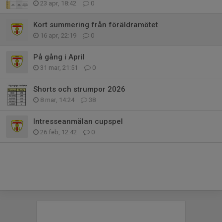
23 apr, 18:42
0
Kort summering från föräldramötet
16 apr, 22:19
0
På gång i April
31 mar, 21:51
0
Shorts och strumpor 2026
8 mar, 14:24
38
Intresseanmälan cupspel
26 feb, 12:42
0