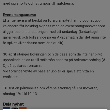
med sig shorts och strumpor till matcherna.
Evenemangsansvar
Efter gemensamt beslut på föräldramötet har nu öppnat upp
kalendern för bokning av pass med de evenemangsansvar som
åligger oss under säsongen med ett undantag. (Undantaget
gäller kiosk och bollservice på en A-lagsmatch där det ännu inte
är spikat vilket datum som är aktuellt)
30 april
stänger bokningen och de pass som då inte har blivit
uppbokade delas ut till målsmän baserat på bokstavsordning (A-
Ö) på spelares förnamn.
Vid förhinder/byte av pass är upp till er själva att hitta en
ersättare.
Till sist en påminnelse om vårens städdag på Torsbovallen,
söndag 19/4 kl.10-13
Dela nyhet