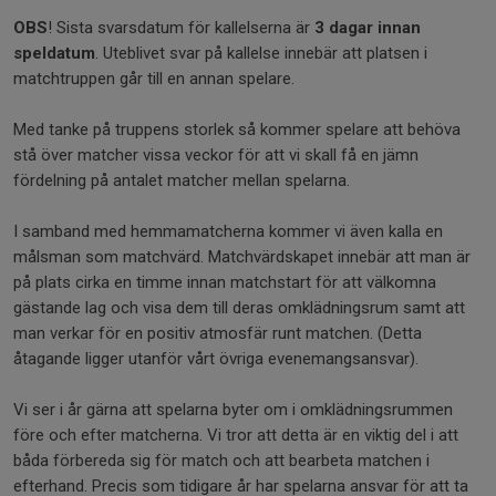
OBS
! Sista svarsdatum för kallelserna är
3 dagar innan
speldatum
. Uteblivet svar på kallelse innebär att platsen i
matchtruppen går till en annan spelare.
Med tanke på truppens storlek så kommer spelare att behöva
stå över matcher vissa veckor för att vi skall få en jämn
fördelning på antalet matcher mellan spelarna.
I samband med hemmamatcherna kommer vi även kalla en
målsman som matchvärd. Matchvärdskapet innebär att man är
på plats cirka en timme innan matchstart för att välkomna
gästande lag och visa dem till deras omklädningsrum samt att
man verkar för en positiv atmosfär runt matchen. (Detta
åtagande ligger utanför vårt övriga evenemangsansvar).
Vi ser i år gärna att spelarna byter om i omklädningsrummen
före och efter matcherna. Vi tror att detta är en viktig del i att
båda förbereda sig för match och att bearbeta matchen i
efterhand. Precis som tidigare år har spelarna ansvar för att ta