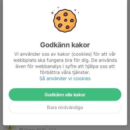
Kommentarer
Godkänn kakor
Tidigare nyheter
Vi använder oss av kakor (cookies) för att vår
webbplats ska fungera bra för dig. De används
även för webbanalys i syfte att hjälpa oss att
Kioskvecka
förbättra våra tjänster.
1 aug, 11:26
4
Så använder vi cookies
Alingsås Sommarcup - Spelschema och info (uppdaterad 260728)
24 jul, 20:42
0
Godkänn alla kakor
Åse Viste Cup - Spelschema och info
Bara nödvändiga
9 jun, 21:56
0
Åse Viste Cup 13/6
27 maj, 19:20
0