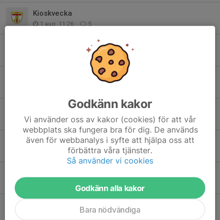
Kioskvecka
1 aug, 11:26
5
Alingsås Sommarcup - Spelschema och info (uppdaterad 260728)
24 jul, 20:42
0
Åse Viste Cup - Spelschema och info
9 jun, 21:56
0
Godkänn kakor
Åse Viste Cup 13/6
Vi använder oss av kakor (cookies) för att vår
27 maj, 19:20
0
webbplats ska fungera bra för dig. De används
även för webbanalys i syfte att hjälpa oss att
Alingsås Sommarcup 8-9/8 - Uppdaterad information
förbättra våra tjänster.
20 maj, 12:35
0
Så använder vi cookies
Fotografering och inställd träning
17 maj, 14:30
0
Godkänn alla kakor
Alingsås Sommarcup 8-9/8 – information
Bara nödvändiga
9 maj, 17:32
2