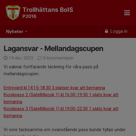
Trollhättans BoIS
P2016
Logga in
Nyheter
Lagansvar - Mellandagscupen
14 dec 2025
0 kommentarer
Vi saknar fortfarande täckning för våra pass på
mellandagscupen.
Entrevärd kl.14:15-18:30 3 platser kvar att bemanna
Kioskpass 2 (Satellitkiosk 1) kl.16:00-19:30 1 plats kvar att
bemanna
Kioskpass 3 (Satellitkiosk 1) kl.19:00-22:30 1 plats kvar att
bemanna
Vi vore tacksamma om ovanstående pass kunde fyllas under