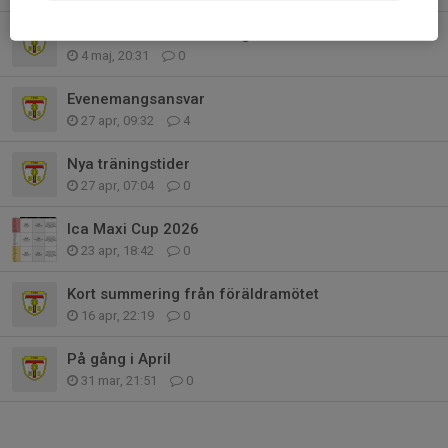
Kiosk och Entrevärd A-lagsmatch
4 maj, 20:31
0
Evenemangsansvar
27 apr, 09:32
4
Nya träningstider
27 apr, 07:04
0
Ica Maxi Cup 2026
23 apr, 18:42
0
Kort summering från föräldramötet
16 apr, 22:19
0
På gång i April
31 mar, 21:51
0