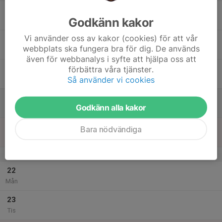
17
Godkänn kakor
Ons
Vi använder oss av kakor (cookies) för att vår
18
webbplats ska fungera bra för dig. De används
Tor
även för webbanalys i syfte att hjälpa oss att
19
förbättra våra tjänster.
Så använder vi cookies
Fre
20
Godkänn alla kakor
Lör
21
Bara nödvändiga
Sön
v.52
22
Mån
23
Tis