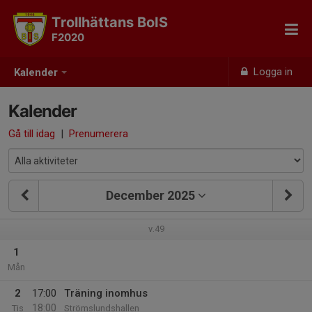
Trollhättans BoIS
F2020
Logga in
Kalender
Kalender
Gå till idag
|
Prenumerera
December 2025
v.49
1
Mån
2
17:00
Träning inomhus
18:00
Tis
Strömslundshallen