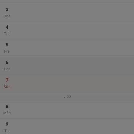
3
Ons
4
Tor
5
Fre
6
Lör
7
Sön
v.50
8
Mån
9
Tis