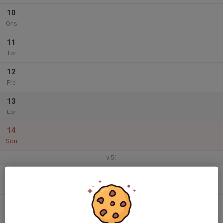
10
Ons
11
Tor
12
Fre
13
Lör
14
Sön
v.51
15
Mån
16
Tis