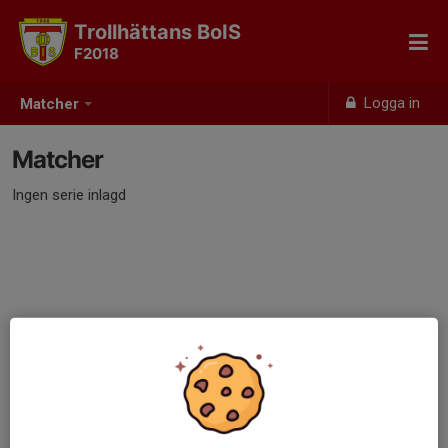
Trollhättans BoIS
F2018
Logga in
Matcher
Matcher
Ingen serie inlagd