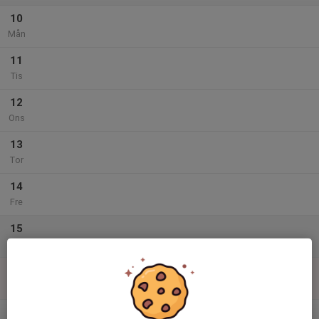
10
Mån
11
Tis
12
Ons
13
Tor
14
Fre
15
Lör
16
Sön
v.34