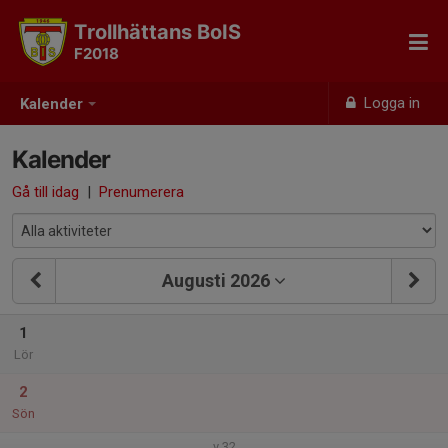
Trollhättans BoIS
F2018
Logga in
Kalender
Kalender
Gå till idag
|
Prenumerera
Augusti 2026
1
Lör
2
Sön
v.32