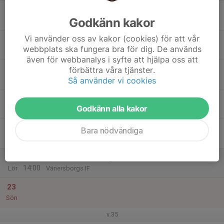
17
Godkänn kakor
Mån
Vi använder oss av kakor (cookies) för att vår
18
webbplats ska fungera bra för dig. De används
Tis
även för webbanalys i syfte att hjälpa oss att
19
förbättra våra tjänster.
Så använder vi cookies
Ons
20
Godkänn alla kakor
Tor
21
Bara nödvändiga
Fre
22
09:00
Inför Sammandrag
14:00
Lör
Vänersborgs IF
23
Sön
v.35