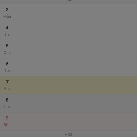
3
Mån
4
Tis
5
Ons
6
Tor
7
Fre
8
Lör
9
Sön
v.33