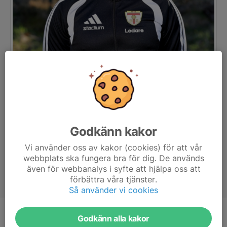
Godkänn kakor
Vi använder oss av kakor (cookies) för att vår
webbplats ska fungera bra för dig. De används
även för webbanalys i syfte att hjälpa oss att
förbättra våra tjänster.
Så använder vi cookies
Godkänn alla kakor
Titel
Huvudtränare