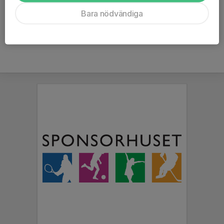
Ålder
43 år
Bara nödvändiga